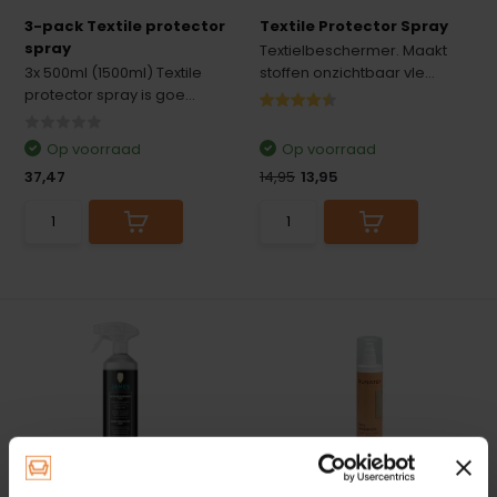
3-pack Textile protector
Textile Protector Spray
spray
Textielbeschermer. Maakt
3x 500ml (1500ml) Textile
stoffen onzichtbaar vle...
protector spray is goe...
Op voorraad
Op voorraad
37,47
14,95
13,95
James Vezelbeschermer
Puratex