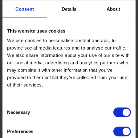
Eco - 500ml
Impregneermiddel
Beschermt alle textiel,
Impregneermiddel voor
Consent
Details
About
microvezel én (kunst) le...
nieuw en/of gereinigde sto...
Op voorraad
Op voorraad
This website uses cookies
25,95
24,95
21,95
We use cookies to personalise content and ads, to
provide social media features and to analyse our traffic.
We also share information about your use of our site with
our social media, advertising and analytics partners who
may combine it with other information that you’ve
provided to them or that they’ve collected from your use
of their services.
Consent
Necessary
Selection
Puratex verzorgingsset
Puratex Strong Protector
Complete verzorgingsset
Extra sterke impregneer.
Preferences
voor meubelen met stofbe...
Geschikt voor alle meub...