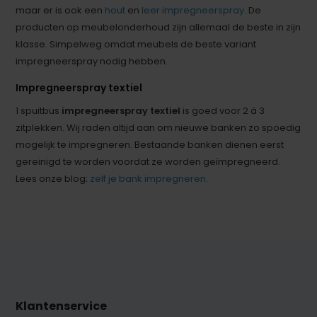
maar er is ook een
hout
en
leer impregneerspray
. De
producten op meubelonderhoud zijn allemaal de beste in zijn
klasse. Simpelweg omdat meubels de beste variant
impregneerspray nodig hebben.
Impregneerspray textiel
1 spuitbus
impregneerspray textiel
is goed voor 2 á 3
zitplekken. Wij raden altijd aan om nieuwe banken zo spoedig
mogelijk te impregneren. Bestaande banken dienen eerst
gereinigd te worden voordat ze worden geïmpregneerd.
Lees onze blog;
zelf je bank impregneren
.
Klantenservice