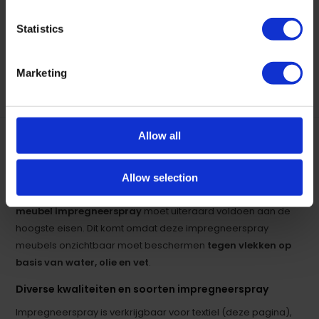
Op voorraad
Op voorraad
Statistics
38,95
54,95
Marketing
Allow all
Impregneerspray Meubels
Impregneerspray is verkrijgbaar voor diverse doeleinden.
Allow selection
Impregneerspray voor meubels is de beste in zijn klasse,
meubel impregneerspray
moet uiteraard voldoen aan de
hoogste eisen. Dit komt omdat deze impregneerspray
meubels onzichtbaar moet beschermen
tegen vlekken op
basis van water, olie en vet
.
Diverse kwaliteiten en soorten impregneerspray
Impregneerspray is verkrijgbaar voor textiel (deze pagina),