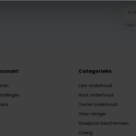
* Lees
account
Categorieën
eren
Leer onderhoud
stellingen
Hout onderhoud
ckets
Textiel onderhoud
Vloer reiniger
Stoelpoot beschermers
Overig