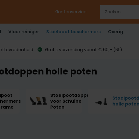
Klantenservice
d
Vloer reiniger
Stoelpoot beschermers
Overig
anttevredenheid
Gratis verzending vanaf € 60,- (NL)
otdoppen holle poten
lpoot
Stoelpootdoppen
Stoelpoot
chermers
voor Schuine
holle pote
frame
Poten