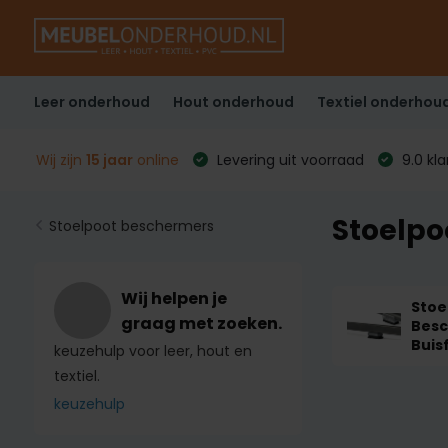
Leer onderhoud
Hout onderhoud
Textiel onderhou
Wij zijn
15 jaar
online
Levering uit voorraad
9.0 kl
Stoelpo
Stoelpoot beschermers
Wij helpen je
Stoe
graag met zoeken.
Bes
Buis
keuzehulp voor leer, hout en
textiel.
keuzehulp