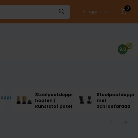
0
Inloggen
9.0
Stoelpootdoppen
Stoelpootdoppe
doppen
houten /
met
n
kunststof poten
Schroefdraad