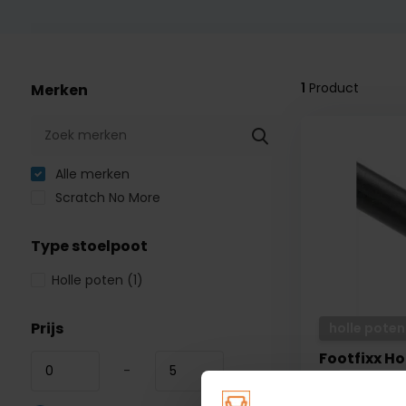
1
Product
Merken
Alle merken
Scratch No More
Type stoelpoot
Holle poten
(1)
Prijs
holle poten
Footfixx Ho
-
Stoelpootdop
vierkant. Diam