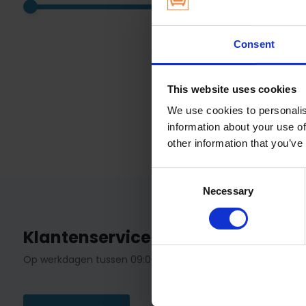
Consent
Op voorra
2,40
This website uses cookies
We use cookies to personalis
information about your use of
other information that you’ve
Consent
Necessary
Selection
Klantenservice
Op werkdagen tussen 09:00 - 13:00