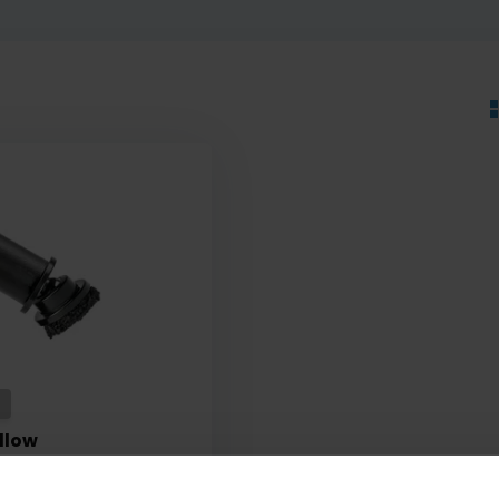
llow
pen inbuis rond en
ete...