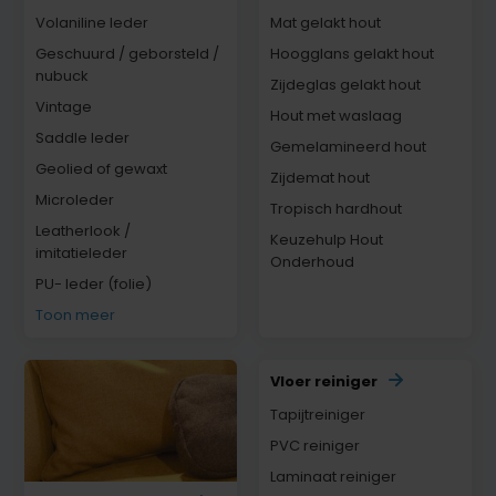
Volaniline leder
Mat gelakt hout
Geschuurd / geborsteld /
Hoogglans gelakt hout
nubuck
Zijdeglas gelakt hout
Vintage
Hout met waslaag
Saddle leder
Gemelamineerd hout
Geolied of gewaxt
Zijdemat hout
Microleder
Tropisch hardhout
Leatherlook /
Keuzehulp Hout
imitatieleder
Onderhoud
PU- leder (folie)
Toon meer
Vloer reiniger
Tapijtreiniger
PVC reiniger
Laminaat reiniger