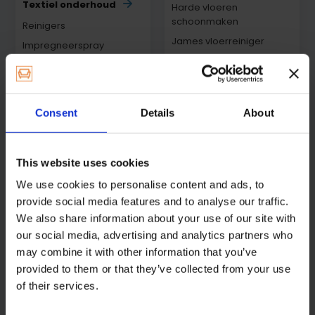
Textiel onderhoud
Harde vloeren
schoonmaken
Reinigers
James vloerreiniger
Impregneerspray
Overig
Keuzehulp Textiel
Onderhoud
Consent
Details
About
Keuzehulp bij vlekken in
tapijt en meubelstof
This website uses cookies
Overig
We use cookies to personalise content and ads, to
provide social media features and to analyse our traffic.
We also share information about your use of our site with
our social media, advertising and analytics partners who
Stoelpoot
may combine it with other information that you’ve
beschermers
provided to them or that they’ve collected from your use
of their services.
Stoelpoot Beschermers
Buisframe