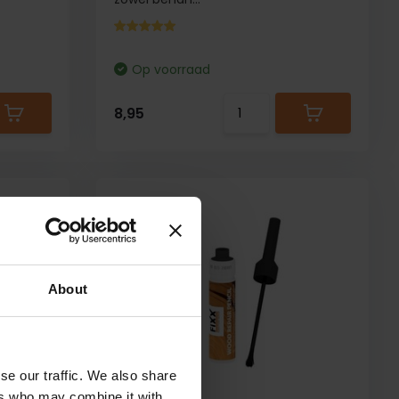
Op voorraad
8,95
About
se our traffic. We also share
ers who may combine it with