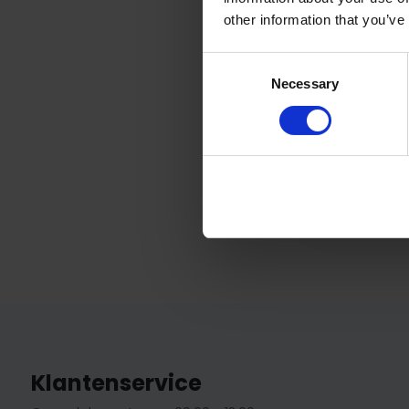
Wood Class
other information that you’ve
Een verzorgin
Consent
Het frist ...
Necessary
Selection
Op voorra
9,95
Klantenservice