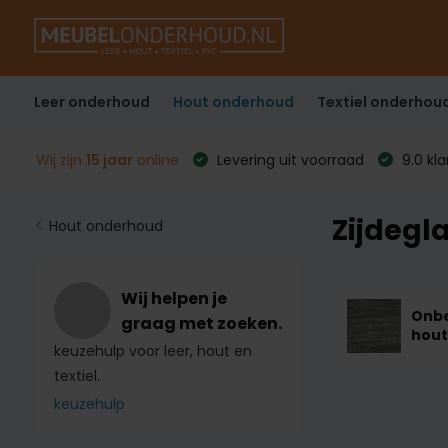
Leer onderhoud
Hout onderhoud
Textiel onderhou
Wij zijn
15 jaar
online
Levering uit voorraad
9.0 kl
Zijdegl
Hout onderhoud
Wij helpen je
Onb
graag met zoeken.
hout
keuzehulp voor leer, hout en
textiel.
keuzehulp