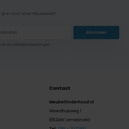
f je in voor onze nieuwsbrief:
Abonneer
 hier de wettelijke beperkingen
Contact
MeubelOnderhoud.nl
Weerdhuisweg 1
8152AW Lemelerveld
Tel:
085 - 3032851