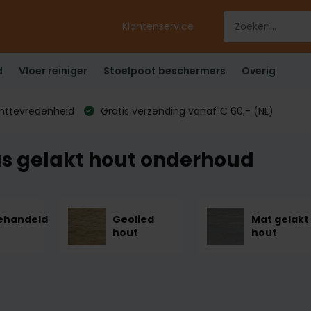
Klantenservice
d
Vloer reiniger
Stoelpoot beschermers
Overig
anttevredenheid
Gratis verzending vanaf € 60,- (NL)
as gelakt hout onderhoud
ehandeld
Geolied
Mat gelakt
hout
hout