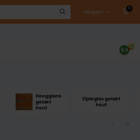
0
Inloggen
9.0
Hoogglans
Zijdeglas gelakt
gelakt
hout
hout