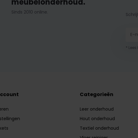
meubelonderhoud.
Sinds 2010 online.
Schrij
* Lees
account
Categorieën
eren
Leer onderhoud
stellingen
Hout onderhoud
ckets
Textiel onderhoud
Vloer reiniger