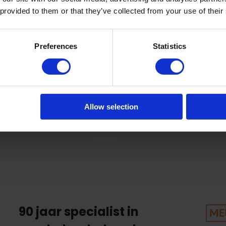
ic Oil
Wood Elite Polish
 provided to them or that they’ve collected from your use of their
gsolie voor gelakt hout.
De verzorgdende Polish zorgt
dat uw glan...
Preferences
Statistics
ad
Op voorraad
14,95
Allow selection
90 jaar specialist in