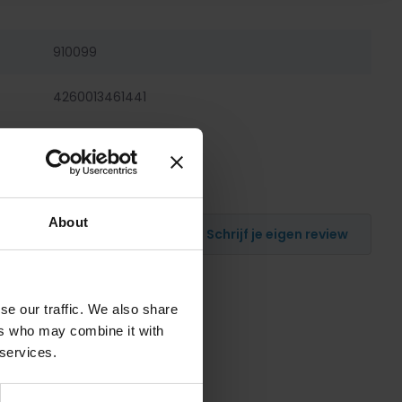
910099
4260013461441
About
Schrijf je eigen review
se our traffic. We also share
ers who may combine it with
 services.