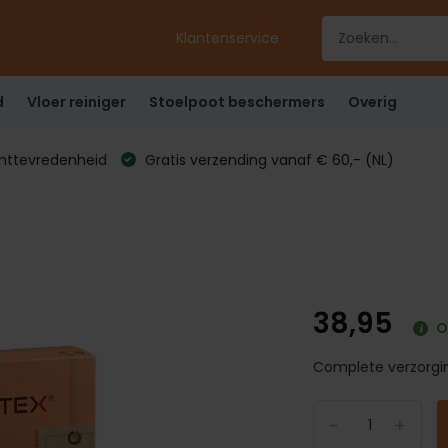
Klantenservice
d
Vloer reiniger
Stoelpoot beschermers
Overig
anttevredenheid
Gratis verzending vanaf € 60,- (NL)
38,95
O
Complete verzorgin
-
+