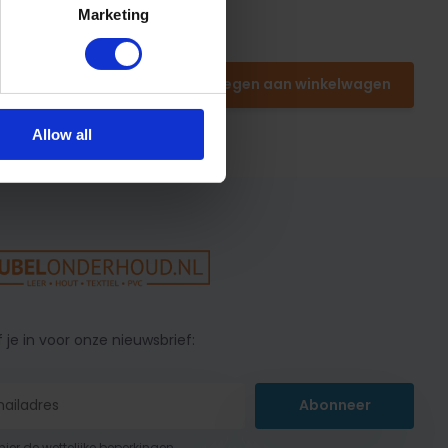
Marketing
Toevoegen aan winkelwagen
Allow all
f je in voor onze nieuwsbrief:
Abonneer
 hier de wettelijke beperkingen