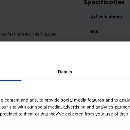
Specificaties
Artikelnummer
EAN
et professioneel onderhouden
t belangrijk is om het
Details
. Vervolgens afnemen met de
gneren met de impregneer
iniging. Zonder zeep, alleen
waterbasis kan worden verwijderd
e content and ads, to provide social media features and to analy
 our site with our social media, advertising and analytics partn
kken adviseren we de
PURATEX
 provided to them or that they’ve collected from your use of their
an vlekken gebruikt u de
hermen. LCK adviseert om uw