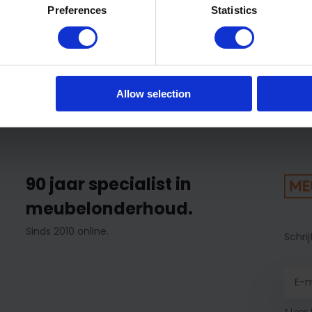
e bescherming.
Preferences
Statistics
x verzorgingsset
l af me de vochtige
raad
eve reiniger en met de
Allow selection
ming tegen vlekken.
90 jaar specialist in
meubelonderhoud.
Sinds 2010 online.
Schrij
* Lees