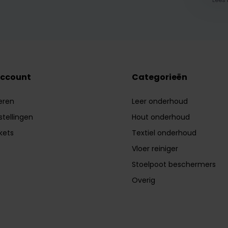
account
Categorieën
eren
Leer onderhoud
stellingen
Hout onderhoud
ckets
Textiel onderhoud
Vloer reiniger
Stoelpoot beschermers
Overig