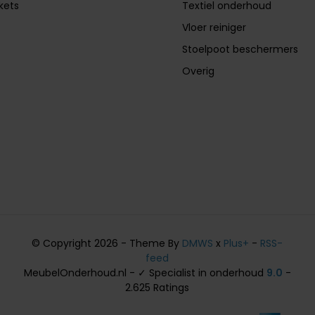
ckets
Textiel onderhoud
Vloer reiniger
Stoelpoot beschermers
Overig
© Copyright 2026 - Theme By
DMWS
x
Plus+
-
RSS-
feed
MeubelOnderhoud.nl - ✓ Specialist in onderhoud
9.0
-
2.625 Ratings