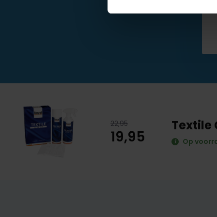
Textile 
22,95
19,95
Op voorr