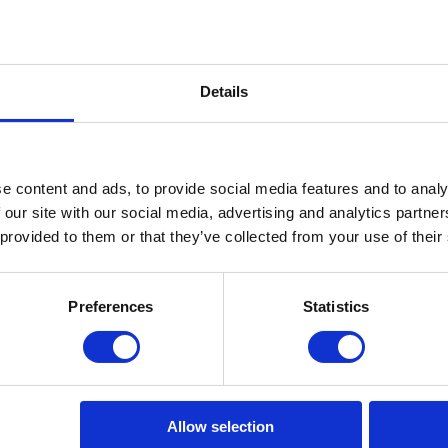
n het werkt uitstekend.
 5 seconden als een parel op
ijd nabehandelen met Textile
Details
 (meestal bijgeleverde) borstel
gen van de stof te
e content and ads, to provide social media features and to analy
 our site with our social media, advertising and analytics partn
 elke maand.
 provided to them or that they’ve collected from your use of their
n z’n geheel vochtig maken en
Preferences
Statistics
Allow selection
Textile Care Kit XL
Textile Protector Spray