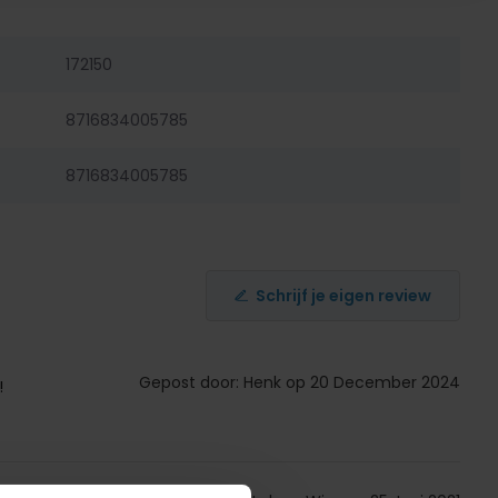
172150
8716834005785
8716834005785
Schrijf je eigen review
Gepost door: Henk op 20 December 2024
!