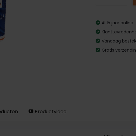
Al 15 jaar online
Klanttevredenhe
Vandaag bestel
Gratis verzendi
oducten
Productvideo