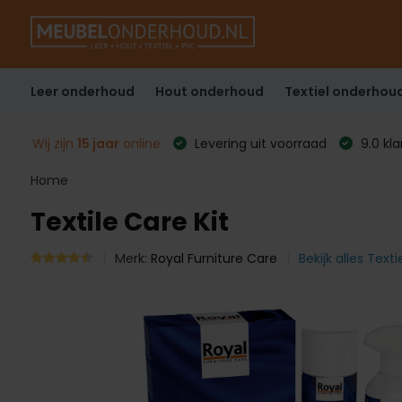
Leer onderhoud
Hout onderhoud
Textiel onderhou
Wij zijn
15 jaar
online
Levering uit voorraad
9.0 kl
Home
Textile Care Kit
Merk:
Royal Furniture Care
Bekijk alles Text