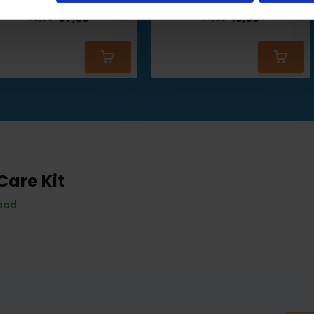
37,95
13,95
49,95
14,95
Care Kit
aad