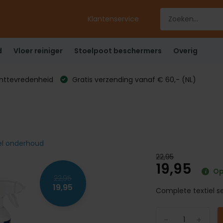
Klantenservice
d
Vloer reiniger
Stoelpoot beschermers
Overig
anttevredenheid
Gratis verzending vanaf € 60,- (NL)
iel onderhoud
22,95
19,95
Op
22,95
19,95
Complete textiel se
-
+