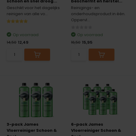
schoon en snel droog...
beschermt en herstel...
Geschikt voor het dagelijks
Reinigings- en
reinigen van alle vo...
onderhoudsproduct in één.
Oppervl...
Op voorraad
Op voorraad
14,50
12,49
16,50
15,95
3-pack James
6-pack James
Vloerreiniger Schoon &
Vloerreiniger Schoon &