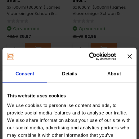
Snel...
Snel...
3x 1000ml (3000ml) James
6x 1000ml (6000ml) James
Vloerreiniger Schoon & ...
Vloerreiniger Schoon & ...
Op voorraad
Op voorraad
43,50
35,97
83,70
62,95
Consent
Details
About
This website uses cookies
We use cookies to personalise content and ads, to
provide social media features and to analyse our traffic.
James Vloerreiniger
We also share information about your use of our site with
Schoon & Snel droog ...
our social media, advertising and analytics partners who
James Pods! De beste
may combine it with other information that you’ve