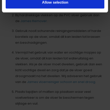
Allow selection
krassen te voorkomen.
Bij hardnekkige vlekken op de PVC vloer gebruik dan
de
James Remover
.
Gebruik nooit schurende reinigingsmiddelen of harde
borstels op de vloer, omdat dit kan leiden tot krassen
en beschadigingen.
Vermijd het gebruik van water en vochtige mopjes op
de vloer, omdat dit kan leiden tot wateruitslag en
vlekken. Als je de vloer moet dweilen, gebruik dan een
licht vochtige dweil en zorg dat je de vloer goed
droogmaakt na het dweilen. Wij adviseren het gebruik
van de
James vloerreiniger schoon en snel droog
.
Plaats tapijten of matten op plaatsen waar veel
voetverkeer is om de vloer te beschermen tegen
slijtage en vuil.