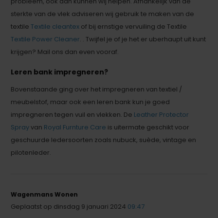
probleem, ook dan kunnen wij helpen. Afhankelijk van de
sterkte van de vlek adviseren wij gebruik te maken van de
textile
Textile cleantex
of bij ernstige vervuiling de Textile
Textile Power Cleaner
. . Twijfel je of je het er uberhaupt uit kunt
krijgen? Mail ons dan even vooraf.
Leren bank impregneren?
Bovenstaande ging over het impregneren van textiel /
meubelstof, maar ook een leren bank kun je goed
impregneren tegen vuil en vlekken. De
Leather Protector
Spray
van
Royal Furnture Care
is uitermate geschikt voor
geschuurde ledersoorten zoals nubuck, suède, vintage en
pilotenleder.
Wagenmans Wonen
Geplaatst op dinsdag 9 januari 2024
09:47