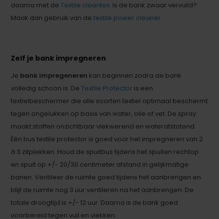
daarna met de
Textile cleantex
. Is de bank zwaar vervuild?
Maak dan gebruik van de
textile power cleaner
.
Zelf je bank impregneren
Je
bank impregeneren
kan beginnen zodra de bank
volledig schoon is. De
Textile Protector
is een
textielbeschermer die alle soorten textiel optimaal beschermt
tegen ongelukken op basis van water, olie of vet. De spray
maakt stoffen onzichtbaar vlekwerend en waterafstotend.
Één bus textile protector is goed voor het impregneren van 2
á 3 zitplekken. Houd de spuitbus tijdens het spuiten rechtop
en spuit op +/- 20/30 centimeter afstand in gelijkmatige
banen. Ventileer de ruimte goed tijdens het aanbrengen en
blijf de ruimte nog 3 uur ventileren na het aanbrengen. De
totale droogtijd is +/- 12 uur. Daarna is de bank goed
voorbereid tegen vuil en vlekken.