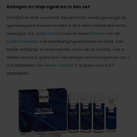
Reinigen en impregneren in één set
Omdat het vaak voorkomt dat een bank zowel gereinigd als
geimpregneerd moet worden is dit in één combinatie set te
verkrijgen. De
Textile Care Kit
bevat naast
Cleantex
en de
Textile Protector
ook een Reinigingswashand en doek. Een
totale reinigings en impregnatie set is wel zo handig. 1 set is
textile care kit is goed voor het reinigen en impregneren van 2
á 3 zitplaatsen. De
Textile Care Kit XL
is goed voor 5 á 7
zitplaatsen.