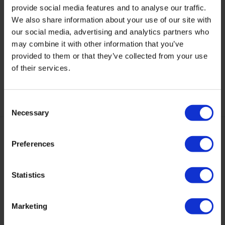
Wood Power Cleaner
Wood Repair Set
provide social media features and to analyse our traffic.
Krachtige reiniger en
Complete hout reparatieset
We also share information about your use of our site with
ontvetter voor zowel behan...
voor het maskeren/rep...
our social media, advertising and analytics partners who
may combine it with other information that you’ve
Op voorraad
Op voorraad
provided to them or that they’ve collected from your use
8,95
12,95
of their services.
Consent
Necessary
Selection
De keuze van het onderhoudsmiddel voor uw houten meubel
Preferences
is afhankelijk van de afwerking. Niet van het type hout.
Kenmerken hout met een waslaag:
meestal redelijk
Statistics
glanzende afwerklaag, natuurlijke uitstraling, redelijk
kwetsbaar in gebruik, gebruikskenmerken worden snel
Marketing
zichtbaar.