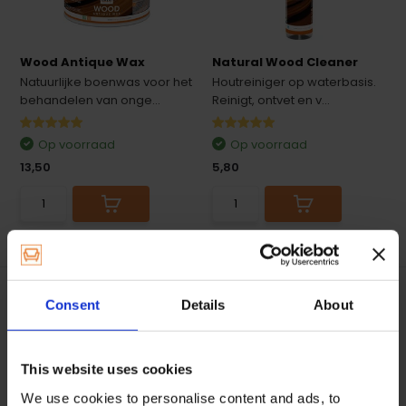
Wood Antique Wax
Natural Wood Cleaner
Natuurlijke boenwas voor het
Houtreiniger op waterbasis.
behandelen van onge...
Reinigt, ontvet en v...
Op voorraad
Op voorraad
13,50
5,80
Consent
Details
About
This website uses cookies
We use cookies to personalise content and ads, to