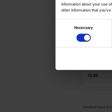
information about your use of
other information that you’ve
Consent
Necessary
Selection
Wood Repai
Complete hou
maskeren/rep.
Op voorra
12,95
Geolied hout is