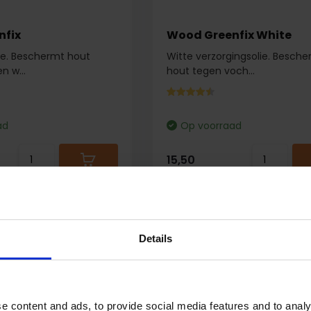
nfix
Wood Greenfix White
ie. Beschermt hout
Witte verzorgingsolie. Besch
n w...
hout tegen voch...
ad
Op voorraad
15,50
Details
e content and ads, to provide social media features and to analy