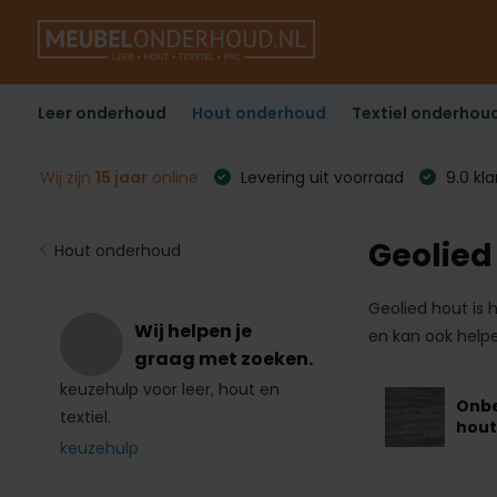
Leer onderhoud
Hout onderhoud
Textiel onderhou
Wij zijn
15 jaar
online
Levering uit voorraad
9.0 kl
Geolied
Hout onderhoud
Geolied hout is
Wij helpen je
en kan ook help
graag met zoeken.
keuzehulp voor leer, hout en
Onb
textiel.
hout
keuzehulp