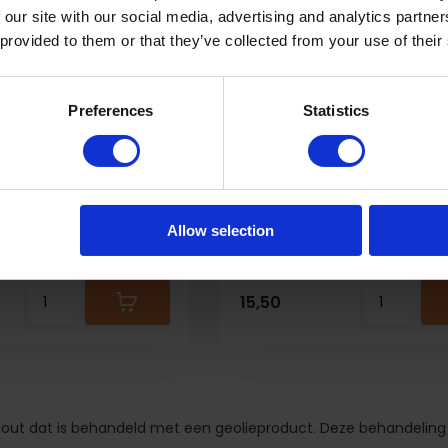
 our site with our social media, advertising and analytics partn
 provided to them or that they’ve collected from your use of their
Preferences
Statistics
r Set
Wood Greenfix Black
t reparatieset voor het
Zwarte verzorgingsolie voor al
..
houten meubelen...
Allow selection
ad
Op voorraad
15,50
 hout dat is behandeld met een geolieproduct. Deze behandeli