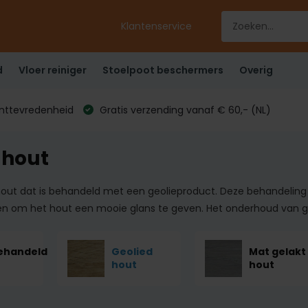
Klantenservice
d
Vloer reiniger
Stoelpoot beschermers
Overig
anttevredenheid
Gratis verzending vanaf € 60,- (NL)
 hout
 hout dat is behandeld met een geolieproduct. Deze behandeli
en om het hout een mooie glans te geven. Het onderhoud van geo
ehandeld
Geolied
Mat gelakt
hout
hout