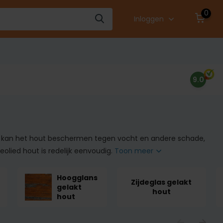
0
Inloggen
9.0
ng kan het hout beschermen tegen vocht en andere schade,
lied hout is redelijk eenvoudig.
Toon meer
Hoogglans
Zijdeglas gelakt
gelakt
hout
hout