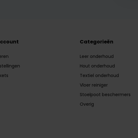
account
Categorieën
eren
Leer onderhoud
stellingen
Hout onderhoud
ckets
Textiel onderhoud
Vloer reiniger
Stoelpoot beschermers
Overig