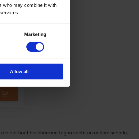
ers who may combine it with
 services.
Marketing
le
Allow all
ng kan het hout beschermen tegen vocht en andere schade,