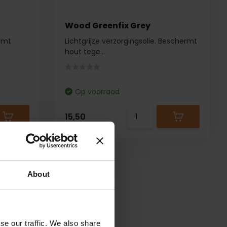
Wood Greenfix Grey
ermt
Lichtgrijze verzorgingsolie. Beschermt
hout tege...
Op voorraad
15,50
About
se our traffic. We also share