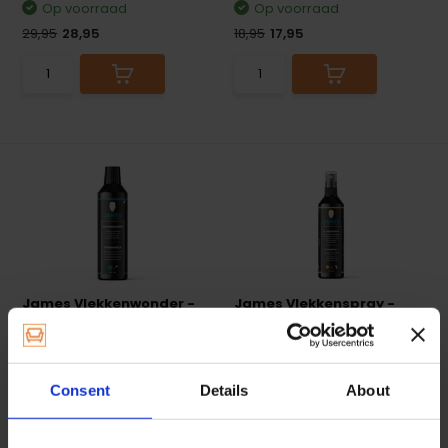
Op voorraad
Op voorraad
29,95
28,95
18,95
17,95
James Vlekkenwonder -
James Vlekkenspray -
250ml
200ml
Verwijdert vlekken zoals
Verwijdert vlekken zoals
bloed, koffie, rode wij...
schoensmeer, vet, olie,...
Consent
Details
About
Op voorraad
Op voorraad
16,95
15,95
16,95
15,95