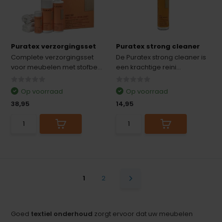
Puratex verzorgingsset
Puratex strong cleaner
Complete verzorgingsset
De Puratex strong cleaner is
voor meubelen met stofbe...
een krachtige reini...
Op voorraad
Op voorraad
38,95
14,95
1
2
Goed
textiel onderhoud
zorgt ervoor dat uw meubelen