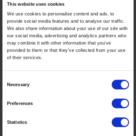
This website uses cookies
We use cookies to personalise content and ads, to
provide social media features and to analyse our traffic.
We also share information about your use of our site with
our social media, advertising and analytics partners who
may combine it with other information that you’ve
provided to them or that they’ve collected from your use
of their services.
Consent
James Vezelbeschermer
James Textiel Set
Necessary
Eco - 500ml
Selection
Een volwaardige set van de
Beschermt alle textiel,
drie belangrijkste Ja...
microvezel én (kunst) le...
Preferences
Op voorraad
Op voorraad
25,95
24,95
49,95
Statistics