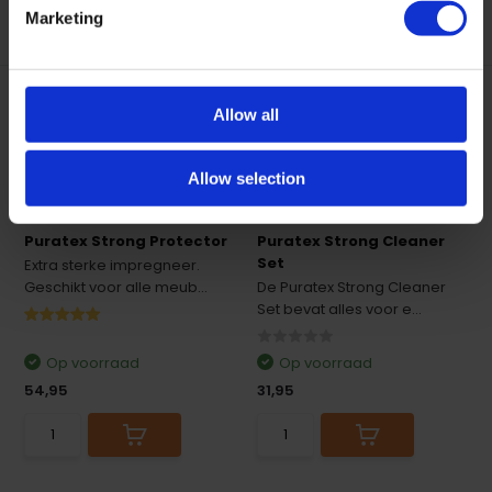
Marketing
Allow all
Allow selection
Puratex Strong Protector
Puratex Strong Cleaner
Set
Extra sterke impregneer.
Geschikt voor alle meub...
De Puratex Strong Cleaner
Set bevat alles voor e...
Op voorraad
Op voorraad
54,95
31,95