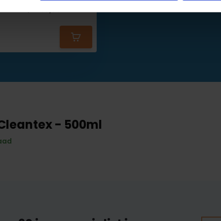
19,95
22,95
 Cleantex - 500ml
aad