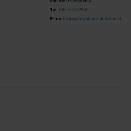
8152AW Lemelerveld
Tel:
085 - 3032851
E-mail:
info@meubelonderhoud.nl