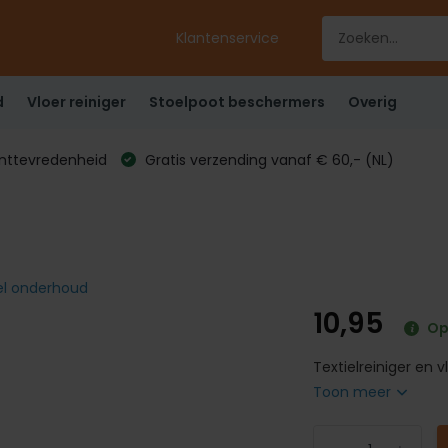
Klantenservice
d
Vloer reiniger
Stoelpoot beschermers
Overig
anttevredenheid
Gratis verzending vanaf € 60,- (NL)
iel onderhoud
10,95
Op
Textielreiniger en v
Toon meer