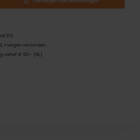
Toevoegen aan winkelwagen
id 9.0
d, morgen verzonden.
ng vanaf € 60,- (NL)