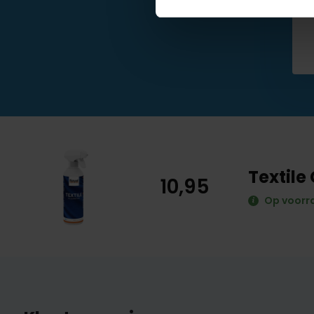
Textile
10,95
Op voorr