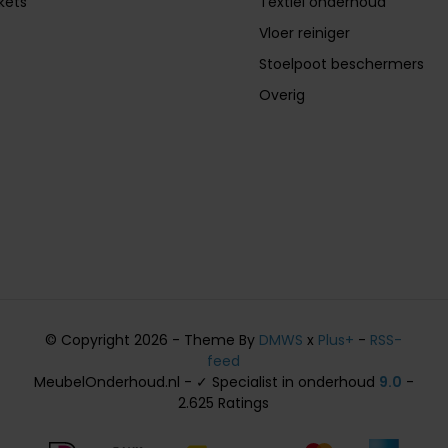
ckets
Textiel onderhoud
Vloer reiniger
Stoelpoot beschermers
Overig
© Copyright 2026 - Theme By
DMWS
x
Plus+
-
RSS-
feed
MeubelOnderhoud.nl - ✓ Specialist in onderhoud
9.0
-
2.625 Ratings