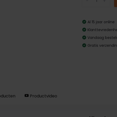
-
+
Al 15 jaar online
Klanttevredenhe
Vandaag bestel
Gratis verzendi
oducten
Productvideo