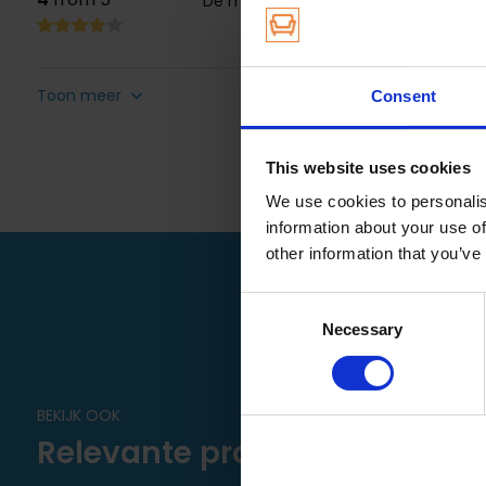
De meubelstof reiniger werk prima.
Inhoud: 500 ml
Pas na drogen vergelijken
Cleantex is licht schuimend
Toon meer
Consent
Buiten bereik van kinderen bewaren
Textiel Cleantex is te gebruiken voor:
This website uses cookies
We use cookies to personalis
Vlekken van hond, kat, huisdieren, koffie, frisdrank, thee, 
information about your use of
other information that you’ve
Consent
Necessary
Selection
BEKIJK OOK
Relevante producten