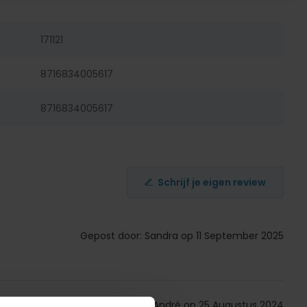
171121
8716834005617
8716834005617
Schrijf je eigen review
Gepost door: Sandra op 11 September 2025
Gepost door: André op 25 Augustus 2024