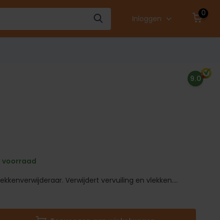
0
Inloggen
9.0
 voorraad
lekkenverwijderaar. Verwijdert vervuiling en vlekken....