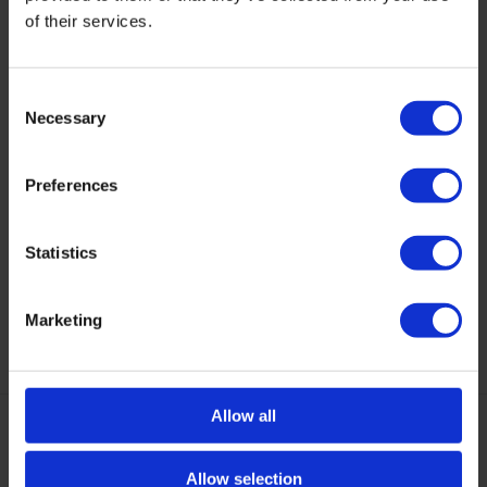
of their services.
Consent
Necessary
Selection
Natural Wood Cleaner
Puratex Strong Protector
Houtreiniger op waterbasis.
Extra sterke impregneer.
Preferences
Reinigt, ontvet en v...
Geschikt voor alle meub...
Op voorraad
Op voorraad
Statistics
5,80
54,95
Marketing
Allow all
Allow selection