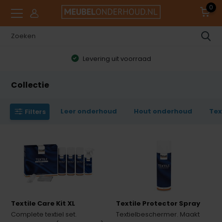
0
9.0 klanttevredenheid
Collectie
Leer onderhoud
Hout onderhoud
Tex
Filters
Textile Care Kit XL
Textile Protector Spray
Complete textiel set.
Textielbeschermer. Maakt