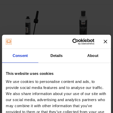
Leather Repair Pencil
Leather Color Revive
(leverbaar in 12 kl...
Professionele leder
bijwerkstift voor het eenvou...
Lederverf. Het herstelt de
Consent
Details
About
kleur van leder bij o...
Op voorraad
Op voorraad
This website uses cookies
12,95
24,95
We use cookies to personalise content and ads, to
provide social media features and to analyse our traffic.
We also share information about your use of our site with
our social media, advertising and analytics partners who
may combine it with other information that you’ve
provided to them or that they’ve collected from your use