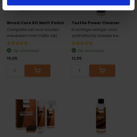
Wood Care Kit Matt Polish
Textile Power Cleaner
Complete set voor houten
Krachtige reiniger voor
meubelen met matte lakl...
synthetische textiele be...
Op voorraad
Op voorraad
19,95
12,95