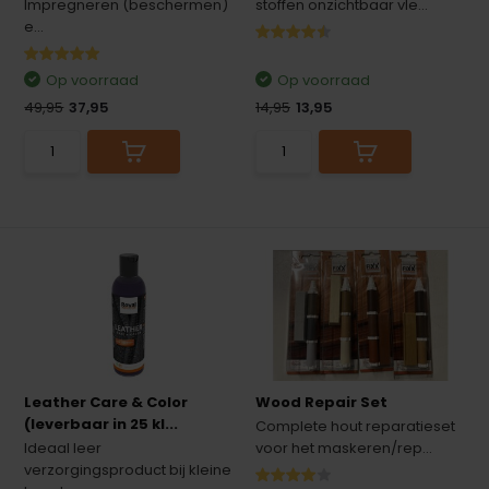
Impregneren (beschermen)
stoffen onzichtbaar vle...
e...
Op voorraad
Op voorraad
49,95
37,95
14,95
13,95
Leather Care & Color
Wood Repair Set
(leverbaar in 25 kl...
Complete hout reparatieset
Ideaal leer
voor het maskeren/rep...
verzorgingsproduct bij kleine