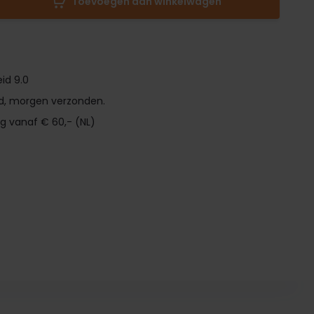
Toevoegen aan winkelwagen
id 9.0
d, morgen verzonden.
ng vanaf € 60,- (NL)