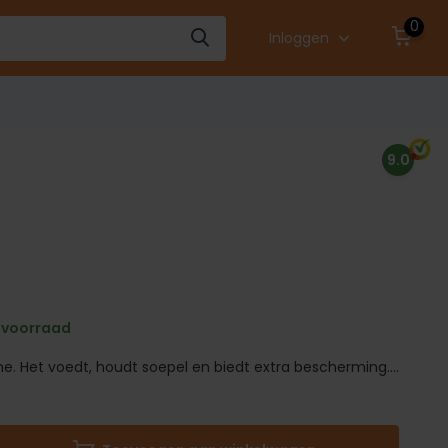
0
Inloggen
9.0
 voorraad
me. Het voedt, houdt soepel en biedt extra bescherming....