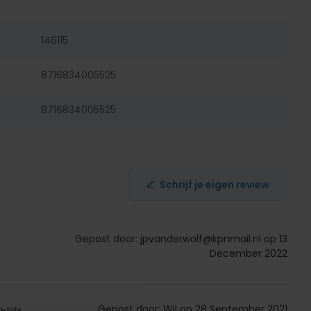
146115
8716834005525
8716834005525
Schrijf je eigen review
Gepost door:
jpvanderwolf@kpnmail.nl
op 13
December 2022
Gepost door: Wil op 28 September 2021