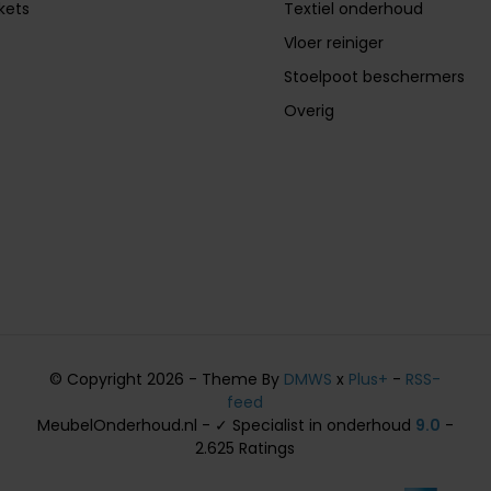
ckets
Textiel onderhoud
Vloer reiniger
Stoelpoot beschermers
Overig
© Copyright 2026 - Theme By
DMWS
x
Plus+
-
RSS-
feed
MeubelOnderhoud.nl - ✓ Specialist in onderhoud
9.0
-
2.625 Ratings