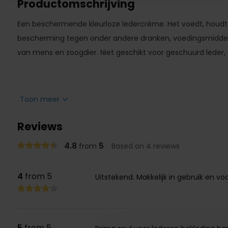
Productomschrijving
Een beschermende kleurloze ledercrème. Het voedt, houdt 
bescherming tegen onder andere dranken, voedingsmiddele
van mens en zoogdier. Niet geschikt voor geschuurd leder, 
Leather care & protect is geschikt voor
Toon meer
Reviews
vlekken van de hond, kat, frisdrank, koffie, voedingsmiddel
4.8
5
from
Based on 4 reviews
4
from 5
Uitstekend. Makkelijk in gebruik en voo
5
from 5