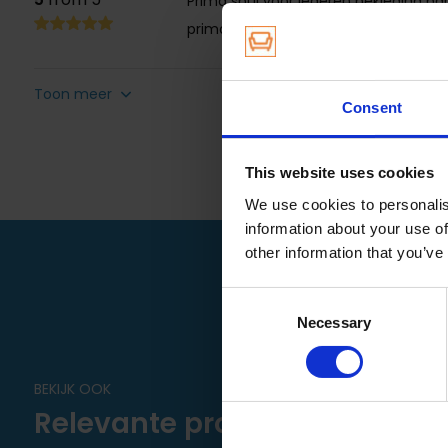
Prima spul voor lederen bekleding bank
prima. Het leer knapt er echt van op.
Toon meer
Consent
This website uses cookies
We use cookies to personalis
information about your use of
other information that you’ve
Consent
Necessary
Selection
BEKIJK OOK
Relevante producten