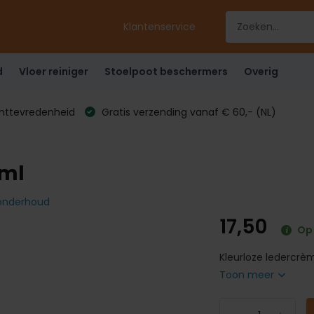
Klantenservice
d
Vloer reiniger
Stoelpoot beschermers
Overig
anttevredenheid
Gratis verzending vanaf € 60,- (NL)
0ml
r onderhoud
17,50
Op
Kleurloze ledercrè
Toon meer