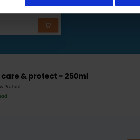
19,95
21,50
 care & protect - 250ml
 & Protect
aad