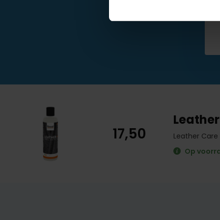
Leather
17,50
Leather Care
Op voorr