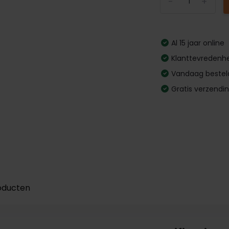
-
+
Al 15 jaar online
Klanttevredenhe
Vandaag bestel
Gratis verzendi
oducten