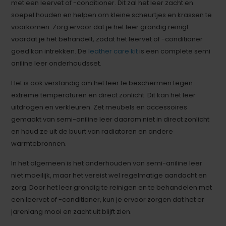
met een leervet of -conditioner. Dit zal het leer zacht en
soepel houden en helpen om kleine scheurtjes en krassen te
voorkomen. Zorg ervoor dat je het leer grondig reinigt
voordat je het behandelt, zodat het leervet of -conditioner
goed kan intrekken. De
leather care kit
is een complete semi
aniline leer onderhoudsset.
Het is ook verstandig om het leer te beschermen tegen
extreme temperaturen en direct zonlicht. Dit kan het leer
uitdrogen en verkleuren. Zet meubels en accessoires
gemaakt van semi-aniline leer daarom niet in direct zonlicht
en houd ze uit de buurt van radiatoren en andere
warmtebronnen.
In het algemeen is het onderhouden van semi-aniline leer
niet moeilijk, maar het vereist wel regelmatige aandacht en
zorg. Door het leer grondig te reinigen en te behandelen met
een leervet of -conditioner, kun je ervoor zorgen dat het er
jarenlang mooi en zacht uit blijft zien.