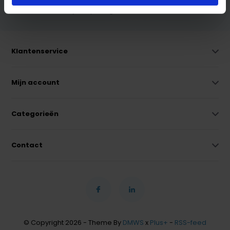
* Lees hier de wettelijke beperkingen
Klantenservice
Mijn account
Categorieën
Contact
© Copyright 2026 - Theme By
DMWS
x
Plus+
-
RSS-feed