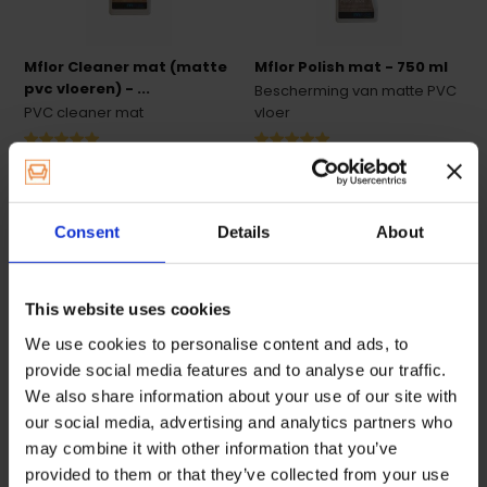
Mflor Cleaner mat (matte
Mflor Polish mat - 750 ml
pvc vloeren) - ...
Bescherming van matte PVC
PVC cleaner mat
vloer
Op voorraad
Op voorraad
16,95
21,95
Consent
Details
About
This website uses cookies
We use cookies to personalise content and ads, to
Je
PVC vloer onderhoud
je makkelijk en goed met de MFLOR
provide social media features and to analyse our traffic.
PVC reiniger en polish. Deze PVC onderhoudsmiddelen zijn
We also share information about your use of our site with
geschikt voor alle PVC vloeren.
our social media, advertising and analytics partners who
may combine it with other information that you’ve
provided to them or that they’ve collected from your use