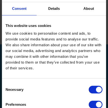
Productvideo
Consent
Details
About
Reviews
This website uses cookies
We use cookies to personalise content and ads, to
Delen
provide social media features and to analyse our traffic.
We also share information about your use of our site with
our social media, advertising and analytics partners who
BEKIJK OOK
may combine it with other information that you’ve
Relevante producten
provided to them or that they’ve collected from your use
of their services.
Consent
Necessary
Selection
PVC reiniger - 1 liter
Preferences