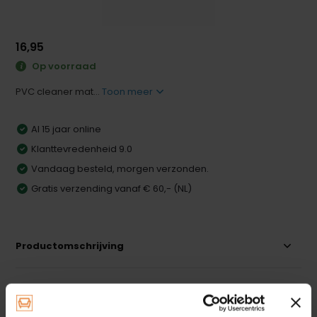
16,95
Op voorraad
PVC cleaner mat...
Toon meer
Al 15 jaar online
Klanttevredenheid 9.0
Vandaag besteld, morgen verzonden.
Gratis verzending vanaf € 60,- (NL)
Productomschrijving
Specificaties