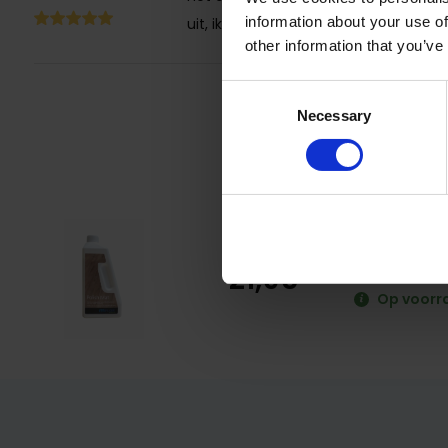
Beloopbaar na 3 uur, belastbaar na 6 uur.
information about your use of
uit, ik zal dit zeker vaker gebruiken.
other information that you’ve
Let op: Bij het onverdund opbrengen sterke zonnestra
vloerverwarming van te voren uitzetten.
Consent
Necessary
Selection
Periodiek onderhoud:
Na verloop van tijd de mFLOR vloer reinigen met mFLOR C
water, laten drogen en mFLOR Polish opnieuw aanbrengen.
Mflor P
21,95
Op voorr