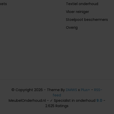
ckets
Textiel onderhoud
Vloer reiniger
Stoelpoot beschermers
Overig
© Copyright 2026 - Theme By
DMWS
x
Plus+
-
RSS-
feed
MeubelOnderhoud.nl - ✓ Specialist in onderhoud
9.0
-
2.625 Ratings