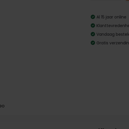
Al 15 jaar online
Klanttevredenhe
Vandaag bestel
Gratis verzendi
eo