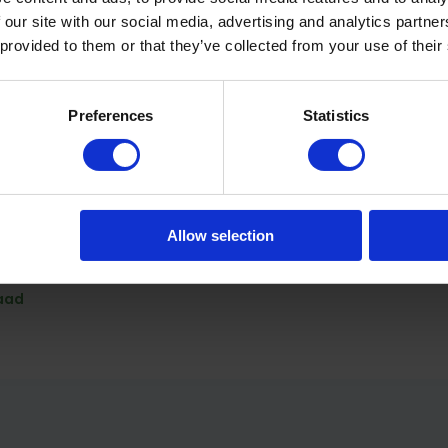
 our site with our social media, advertising and analytics partn
 provided to them or that they’ve collected from your use of their
ling en tocht vermijden,
Preferences
Statistics
leaner, naspoelen met schoon
Allow selection
olish mat - 750 ml
aad