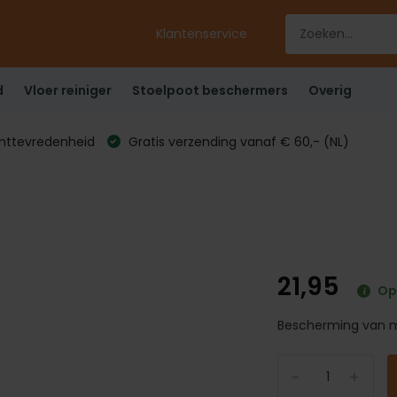
Klantenservice
d
Vloer reiniger
Stoelpoot beschermers
Overig
anttevredenheid
Gratis verzending vanaf € 60,- (NL)
21,95
Op
Bescherming van ma
-
+