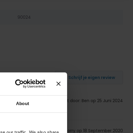
90024
Schrijf je eigen review
Gepost door: Ben op 25 Juni 2024
About
Gepost door: Corry op 18 September 2020
s nieuw
se our traffic. We also share