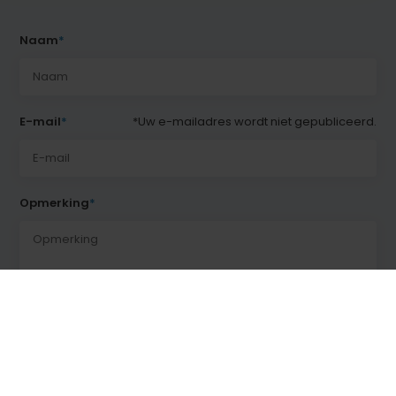
Naam
*
E-mail
*
*Uw e-mailadres wordt niet gepubliceerd.
Opmerking
*