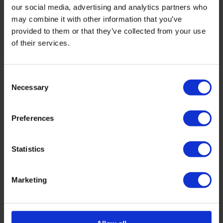
our social media, advertising and analytics partners who
may combine it with other information that you’ve
provided to them or that they’ve collected from your use
of their services.
Consent
Necessary
Selection
Preferences
Statistics
Delen
Marketing
Leon - Vrijdag 8 April 2022
Zwenkwielen monteren / bureaustoelwielen
monteren