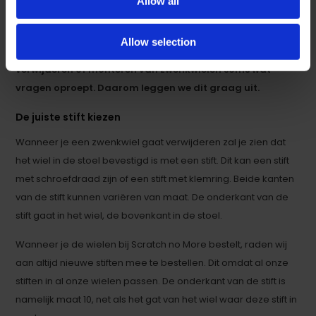
Allow all
Wij hebben diverse
krasvrije wielen
in ons assortiment.
Zwenkwielen
zijn bijna altijd bevestigd met een stift. We
Allow selection
merken dat het kiezen van de juiste stiftmaat en het
verwijderen of monteren van zwenkwielen soms wat
vragen oproept. Daarom leggen we dit graag uit.
De juiste stift kiezen
Wanneer je een zwenkwiel gaat verwijderen zal je zien dat
het wiel in de stoel bevestigd is met een stift. Dit kan een stift
met schroefdraad zijn of een stift met klemring. Beide kanten
van de stift kunnen variëren van maat. De onderkant van de
stift gaat in het wiel, de bovenkant in de stoel.
Wanneer je de wielen bij Scratch no More bestelt, raden wij
aan altijd nieuwe stiften mee te bestellen. Dit omdat al onze
stiften in al onze wielen passen. De onderkant van de stift is
namelijk maat 10, net als het gat van het wiel waar deze stift in