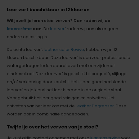
Leer verf beschikbaar in 12 kleuren
Wil je zelf je leren stoel verven? Dan raden wij de
ledercrème
aan.
De
leerverf
raden wij aan als er geen
andere oplossing is.
De echte leerverf,
leather color Revive
, hebben wij in 12
kleuren beschikbaar. Deze leerverf is een zeer professionele
watergedragen lederreparatieverf met een zijdemat
eindresultaat. Deze leerverf is geschikt bij craquelé, slijtage
en/of verkleuring door zonlicht. Het is een goed hechtende
leerverf en je kleurt het leer hiermee in de originele staat.
Voor gebruik het leer goed reinigen en ontvetten. Het
ontvetten van het leer kan met de
Leather Degreaser
. Deze
worden ook in combinatie aangeboden.
Twijfel je over het verven van je stoel?
Je kunt altijd contact opnemen met onze
klantenservice
voor