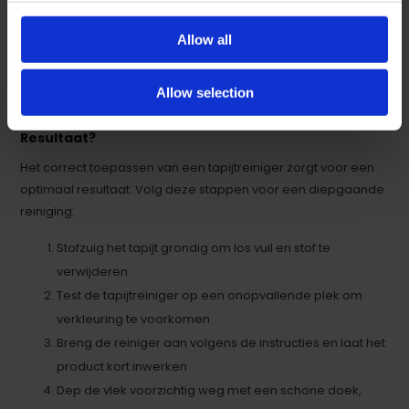
Allergenen zoals stof en huisstofmijt die
gezondheidsklachten veroorzaken
Allow all
Door een kwalitatieve tapijtreiniger te gebruiken blijft uw tapijt
niet alleen schoon maar verlengt u ook de levensduur ervan.
Allow selection
Hoe Gebruikt u een Tapijtreiniger voor het Beste
Resultaat?
Het correct toepassen van een tapijtreiniger zorgt voor een
optimaal resultaat. Volg deze stappen voor een diepgaande
reiniging:
Stofzuig het tapijt grondig om los vuil en stof te
verwijderen
Test de tapijtreiniger op een onopvallende plek om
verkleuring te voorkomen
Breng de reiniger aan volgens de instructies en laat het
product kort inwerken
Dep de vlek voorzichtig weg met een schone doek,