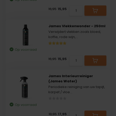
16,95
15,95
James Vlekkenwonder - 250ml
Verwijdert vlekken zoals bloed,
koffie, rode wijn,...
Op voorraad
16,95
15,95
James Interieurreiniger
(James Water)
Periodieke reiniging van uw tapijt,
karpet / vloe...
Op voorraad
18,95
17,95