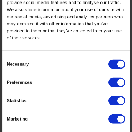
altijd het juiste product in huis te hebben adviseren wij de
provide social media features and to analyse our traffic.
James Textiel Set
. Dan heb je alle producten in één set.
We also share information about your use of our site with
our social media, advertising and analytics partners who
Tapijtreiniger: De Beste Oplossing voor een Schoon
may combine it with other information that you’ve
en Fris Tapijt
provided to them or that they’ve collected from your use
Een schoon tapijt draagt bij aan een frisse en gezonde
of their services.
leefomgeving. Vlekken, vuil en vieze geuren kunnen echter
de uitstraling en hygiëne van uw vloerbedekking aantasten.
Met de juiste tapijtreiniger verwijdert u effectief vuil en
Consent
hardnekkige vlekken, terwijl uw tapijt langer mooi blijft.
Necessary
Selection
Waarom een Goede Tapijtreiniger Onmisbaar is
Preferences
Tapijten en vloerkleden zijn gevoelig voor stof, vuil en
morsingen. Zonder regelmatige reiniging kunnen deze
verontreinigingen zich ophopen wat kan leiden tot:
Statistics
Hardnekkige vlekken die moeilijk te verwijderen zijn
Onfrisse geuren die de ruimte onaangenaam maken
Marketing
Slijtage door ingelopen vuil en zanddeeltjes