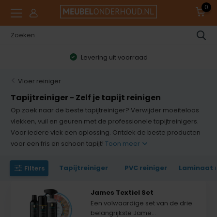
0
Levering uit voorraad
Vloer reiniger
Tapijtreiniger - Zelf je tapijt reinigen
Op zoek naar de beste tapijtreiniger? Verwijder moeiteloos
vlekken, vuil en geuren met de professionele tapijtreinigers.
Voor iedere vlek een oplossing. Ontdek de beste producten
voor een fris en schoon tapijt!
Toon meer
Tapijtreiniger
PVC reiniger
Laminaat r
Filters
James Textiel Set
Een volwaardige set van de drie
belangrijkste Jame...