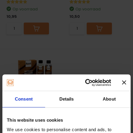
Op voorraad
Op voorraad
10,95
10,50
Wood Care Kit Teakfix
Consent
Details
About
Complete set voor Teakfix.
Reiniging en bescherm...
This website uses cookies
Op voorraad
We use cookies to personalise content and ads, to
20,95