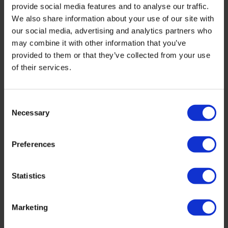
provide social media features and to analyse our traffic.
We also share information about your use of our site with
our social media, advertising and analytics partners who
may combine it with other information that you’ve
provided to them or that they’ve collected from your use
of their services.
Zelf je hout impregneren
Zelf je
hout impregneren
tegen vocht, warmte en het
Consent
voorkomen van vlekken. Op deze pagina staan alle varianten
Necessary
Selection
hout impregneermiddel.
Houten meubels moet je impregneren om er lang van te
Preferences
kunnen genieten. Het impregneren van houten (tuin)meubels
is essentieel om
ze te beschermen tegen ongewenste
effecten van buitenaf, zoals vocht en warmte.
Het
Statistics
voorkomt vlekken en verbetert de slijtvastheid. Het
impregneermiddel dringt diep door in het hout en voorkomt
Marketing
verkleuring en zorgt ervoor dat het hout in topconditie blijft.
Het impregneren van hout kun je prima zelf doen, het is alleen