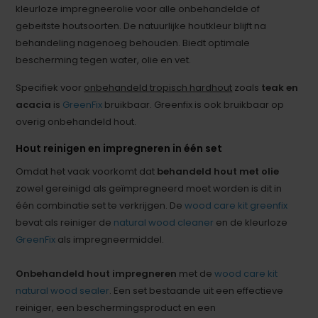
kleurloze impregneerolie voor alle onbehandelde of
gebeitste houtsoorten. De natuurlijke houtkleur blijft na
behandeling nagenoeg behouden. Biedt optimale
bescherming tegen water, olie en vet.
Specifiek voor
onbehandeld tropisch hardhout
zoals
teak en
acacia
is
GreenFix
bruikbaar. Greenfix is ook bruikbaar op
overig onbehandeld hout.
Hout reinigen en impregneren in één set
Omdat het vaak voorkomt dat
behandeld hout met olie
zowel gereinigd als geïmpregneerd moet worden is dit in
één combinatie set te verkrijgen. De
wood care kit greenfix
bevat als reiniger de
natural wood cleaner
en de kleurloze
GreenFix
als impregneermiddel.
Onbehandeld hout impregneren
met de
wood care kit
natural wood sealer
. Een set bestaande uit een effectieve
reiniger, een beschermingsproduct en een