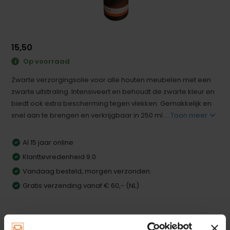
15,50
Op voorraad
Zwarte verzorgingsolie voor alle houten meubelen met een
zwarte uitstraling. Intensiveert en behoudt de zwarte kleur en
biedt ook extra bescherming tegen vlekken. Gemakkelijk en
snel aan te brengen en verkrijgbaar in 250 ml....
Toon meer
Al 15 jaar online
Klanttevredenheid 9.0
Vandaag besteld, morgen verzonden.
Gratis verzending vanaf € 60,- (NL)
Productomschrijving