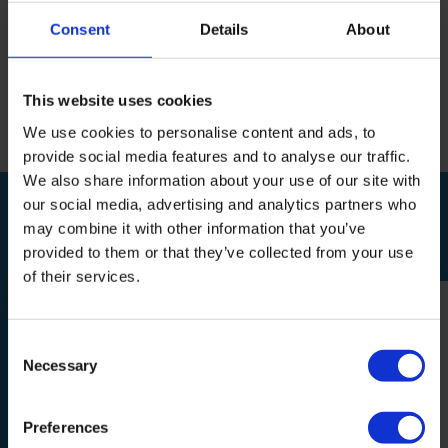
Specificaties
Consent
Details
About
Reviews
This website uses cookies
Delen
We use cookies to personalise content and ads, to
provide social media features and to analyse our traffic.
We also share information about your use of our site with
our social media, advertising and analytics partners who
BEKIJK OOK
may combine it with other information that you’ve
Relevante producten
provided to them or that they’ve collected from your use
of their services.
Consent
Necessary
Selection
Wood Care Kit Greenfix
Wood Greenfix
Preferences
20,95
10,95