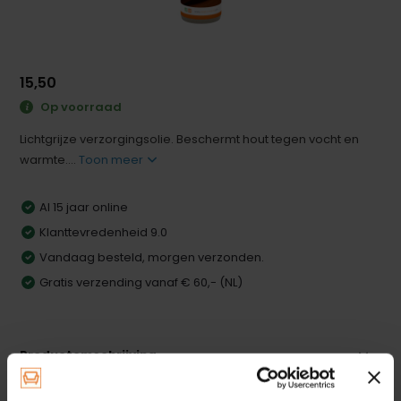
15,50
Op voorraad
Lichtgrijze verzorgingsolie. Beschermt hout tegen vocht en
warmte....
Toon meer
Al 15 jaar online
Klanttevredenheid 9.0
Vandaag besteld, morgen verzonden.
Gratis verzending vanaf € 60,- (NL)
Productomschrijving