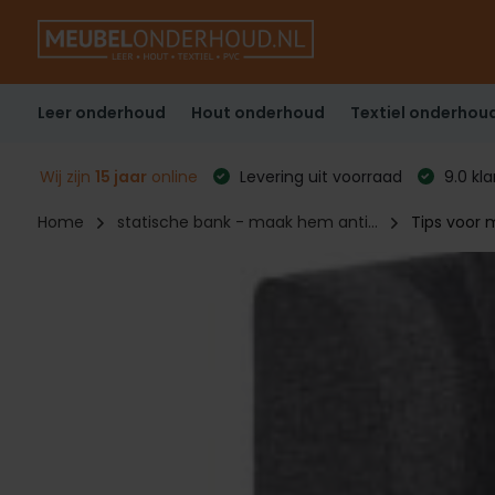
Leer onderhoud
Hout onderhoud
Textiel onderhou
Wij zijn
15 jaar
online
Levering uit voorraad
9.0 kl
Home
statische bank - maak hem anti...
Tips voor