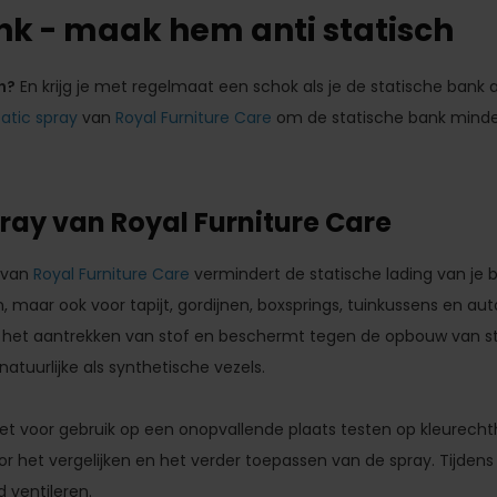
nk - maak hem anti statisch
n?
En krijg je met regelmaat een schok als je de statische bank
tatic spray
van
Royal Furniture Care
om de statische bank minde
pray van Royal Furniture Care
van
Royal Furniture Care
vermindert de statische lading van je b
maar ook voor tapijt, gordijnen, boxsprings, tuinkussens en aut
 het aantrekken van stof en beschermt tegen de opbouw van stat
natuurlijke als synthetische vezels.
 het voor gebruik op een onopvallende plaats testen op kleurecht
r het vergelijken en het verder toepassen van de spray. Tijdens
 ventileren.