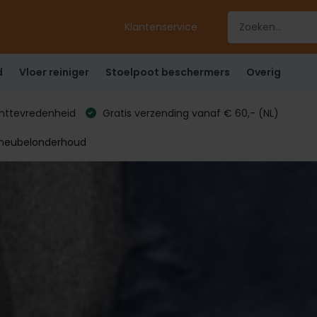
Klantenservice
d
Vloer reiniger
Stoelpoot beschermers
Overig
anttevredenheid
Gratis verzending vanaf € 60,- (NL)
 meubelonderhoud