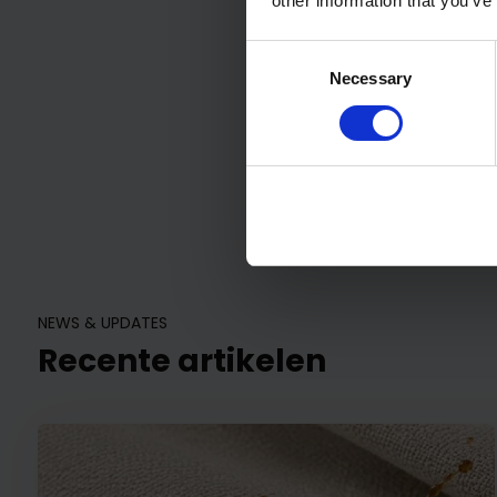
other information that you’ve
Consent
Necessary
Selection
NEWS & UPDATES
Recente artikelen