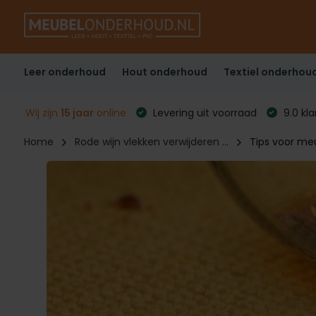
Leer onderhoud
Hout onderhoud
Textiel onderhou
Wij zijn
15 jaar
online
Levering uit voorraad
9.0 kl
Home
Rode wijn vlekken verwijderen ...
Tips voor m