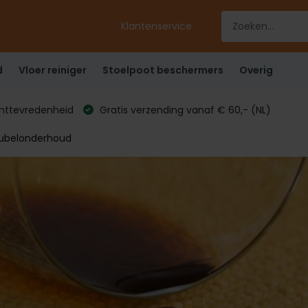
Klantenservice
d
Vloer reiniger
Stoelpoot beschermers
Overig
anttevredenheid
Gratis verzending vanaf € 60,- (NL)
eubelonderhoud