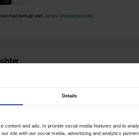
eren met behulp van
James Vlekkenwonder.
achter
E-mail
*
*Uw e-mailadr
Details
e content and ads, to provide social media features and to analy
 our site with our social media, advertising and analytics partn