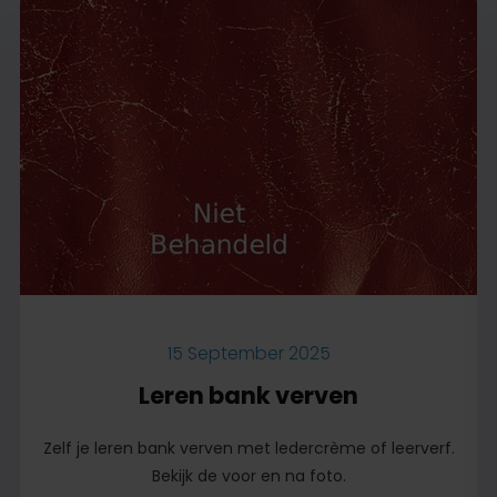
15 September 2025
Leren bank verven
Zelf je leren bank verven met ledercrème of leerverf.
Bekijk de voor en na foto.