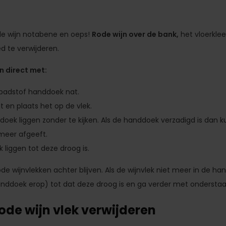
rode wijn notabene en oeps!
Rode wijn over de bank,
het vloerklee
ed te verwijderen.
an direct met:
badstof handdoek nat.
 en plaats het op de vlek.
oek liggen zonder te kijken. Als de handdoek verzadigd is dan k
 meer afgeeft.
liggen tot deze droog is.
ode wijnvlekken achter blijven. Als de wijnvlek niet meer in de ha
nddoek erop) tot dat deze droog is en ga verder met onderstaa
de wijn vlek verwijderen