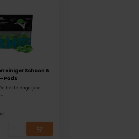
rreiniger Schoon &
 – Pods
e beste dagelijkse
..
ad