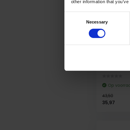
other information that you’ve
Consent
Necessary
Selection
3-pack Jam
Schoon & S
3x 1000ml (3
Vloerreiniger 
Op voorra
43,50
35,97