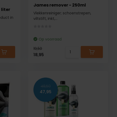
James remover - 250ml
liter
Vlekkenreiniger; schoenstrepen,
duct in
viltstift, inkt,...
Op voorraad
19,50
18,95
48,50
47,95