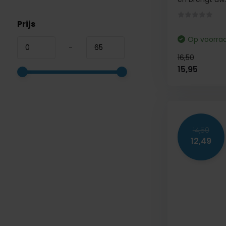
Prijs
Op voorra
-
16,50
15,95
14,50
12,49