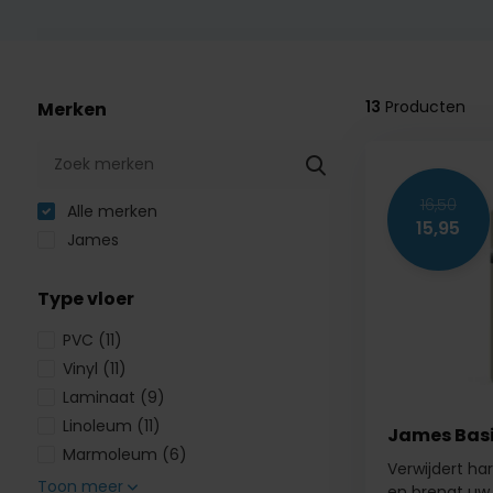
13
Producten
Merken
16,50
Alle merken
15,95
James
Type vloer
PVC
(11)
Vinyl
(11)
Laminaat
(9)
Linoleum
(11)
James Basis
Marmoleum
(6)
Verwijdert ha
Toon meer
en brengt uw..