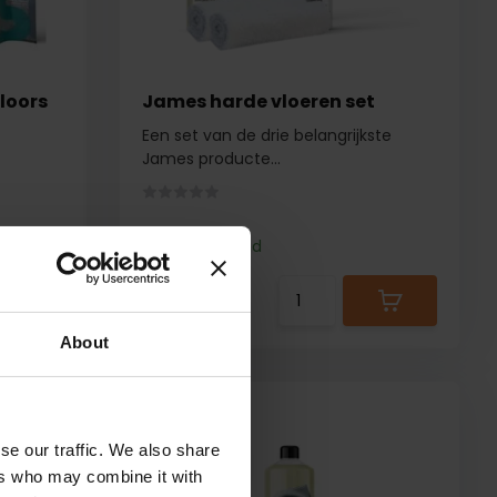
loors
James harde vloeren set
Een set van de drie belangrijkste
James producte...
Op voorraad
48,50
47,95
About
13,50
se our traffic. We also share
12,95
ers who may combine it with