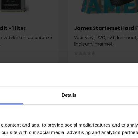
t - 1 liter
James Starterset Hard F
n vetvlekken op poreuze
Voor vinyl, PVC, LVT, laminaat,
.
linoleum, marmol...
ad
Op voorraad
29,95
28,95
Details
83,70
e content and ads, to provide social media features and to analy
62,95
 our site with our social media, advertising and analytics partn