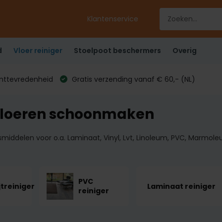
Klantenservice
d
Vloer reiniger
Stoelpoot beschermers
Overig
anttevredenheid
Gratis verzending vanaf € 60,- (NL)
vloeren schoonmaken
iddelen voor o.a. Laminaat, Vinyl, Lvt, Linoleum, PVC, Marmole
PVC
jtreiniger
Laminaat reiniger
reiniger