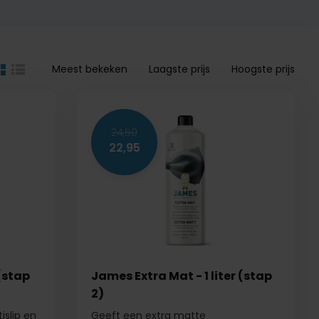
Meest bekeken
Laagste prijs
Hoogste prijs
24,50
22,95
 (stap
James Extra Mat - 1 liter (stap
2)
islip en
Geeft een extra matte