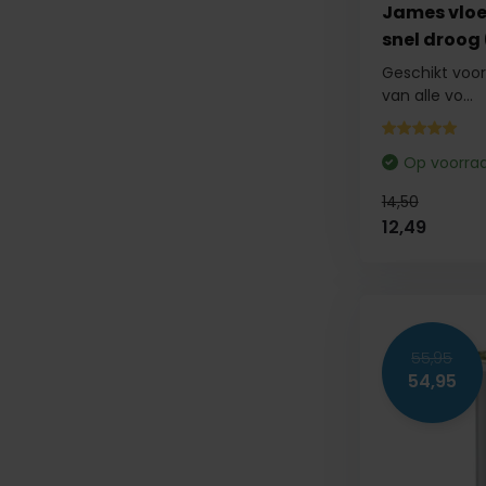
James vloe
snel droog (
Geschikt voor 
van alle vo...
Op voorra
14,50
12,49
55,95
54,95