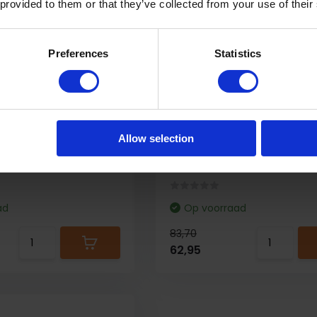
 provided to them or that they’ve collected from your use of their
Preferences
Statistics
es Vloerreiniger
6-pack James Vloerrein
nel droog
Schoon & Snel droog
Allow selection
000ml) James
6x 1000ml (6000ml) James
Schoon & ...
Vloerreiniger Schoon & ...
ad
Op voorraad
83,70
62,95