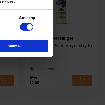
 services.
Marketing
iger
James Parketreiniger
Met de James Parketreiniger reinig én
Allow all
onderhoud ...
Op voorraad
13,50
12,95