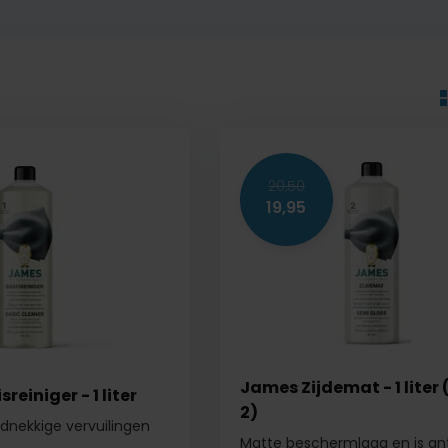
20,50
19,95
James Zijdemat - 1 liter
reiniger - 1 liter
2)
rdnekkige vervuilingen
Matte beschermlaag en is ant
.