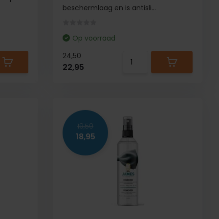
beschermlaag en is antisli...
Op voorraad
24,50
22,95
19,50
18,95