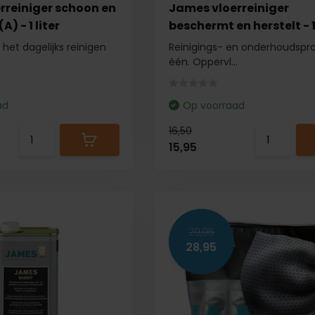
rreiniger schoon en
James vloerreiniger
A) - 1 liter
beschermt en herstelt - 1 
het dagelijks reinigen
Reinigings- en onderhoudspro
één. Oppervl...
ad
Op voorraad
16,50
15,95
29,95
28,95