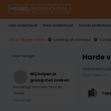
Leer onderhoud
Hout onderhoud
Textiel onderhou
Wij zijn
15 jaar
online
Levering uit voorraad
9.0 kl
Harde 
Vloer reiniger
Vloeronderhoudsm
Wij helpen je
Toon meer
graag met zoeken.
keuzehulp voor leer, hout en
Tapi
textiel.
keuzehulp