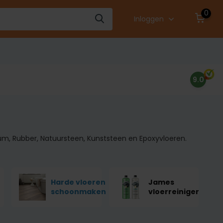
0
Inloggen
9.0
um, Rubber, Natuursteen, Kunststeen en Epoxyvloeren.
Harde vloeren
James
schoonmaken
vloerreiniger