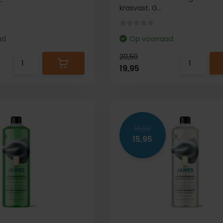
krasvast. G...
ad
Op voorraad
20,50
19,95
16,50
15,95