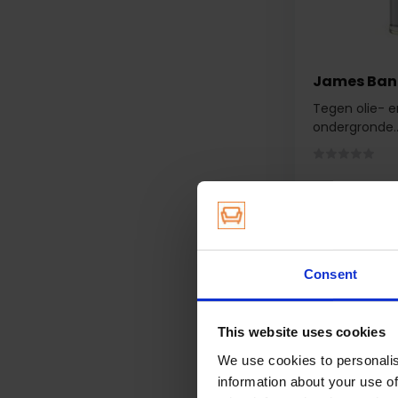
James Bandi
Tegen olie- e
ondergronde..
Op voorra
55,95
54,95
Consent
This website uses cookies
43,50
We use cookies to personalis
35,97
information about your use of