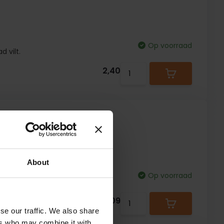
Op voorraad
d vilt.
2,40
About
Op voorraad
nststof. 28/34mm. Als
op de grond staat
2,09
se our traffic. We also share
ers who may combine it with