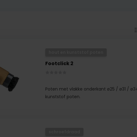
hout en kunststof poten
Footclick 2
Poten met vlakke onderkant ø25 / ø31 / 
kunststof poten.
schroefdraad