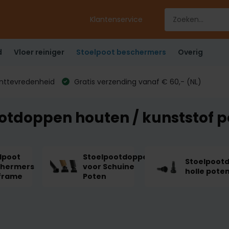
Klantenservice
d
Vloer reiniger
Stoelpoot beschermers
Overig
anttevredenheid
Gratis verzending vanaf € 60,- (NL)
otdoppen houten / kunststof 
lpoot
Stoelpootdoppen
Stoelpoot
chermers
voor Schuine
holle pote
frame
Poten