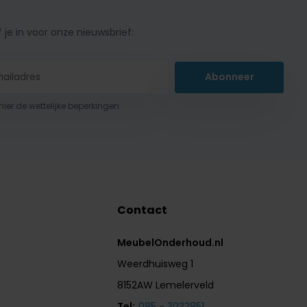
f je in voor onze nieuwsbrief:
Abonneer
 hier de wettelijke beperkingen
Contact
MeubelOnderhoud.nl
Weerdhuisweg 1
8152AW Lemelerveld
Tel:
085 - 3032851