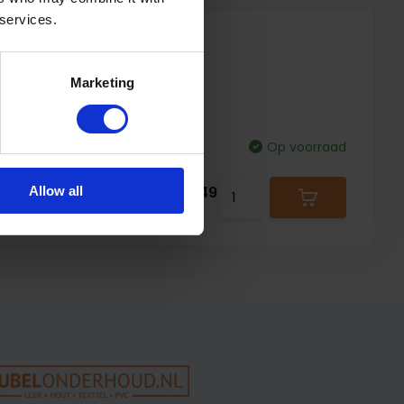
 services.
Marketing
ijft deze plakvilt
ief gebruik en zware
Op voorraad
0,49
Allow all