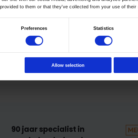
 provided to them or that they’ve collected from your use of their
Super viltglijder
Preferences
Statistics
Dankzij de unieke, extreem sterke lijmlaag bl
stevig op zijn plaats zitten, zelfs bij intens
belasting. Minimale afneme is 20 stuks.
Allow selection
90 jaar specialist in