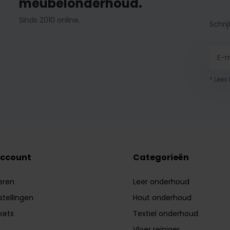
meubelonderhoud.
Sinds 2010 online.
Schrij
* Lees
account
Categorieën
eren
Leer onderhoud
stellingen
Hout onderhoud
ckets
Textiel onderhoud
Vloer reiniger