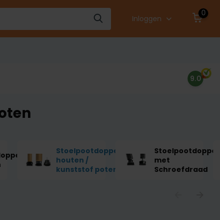
0
Inloggen
9.0
poten
Stoelpootdoppen
Stoelpootdoppe
doppen
houten /
met
n
kunststof poten
Schroefdraad