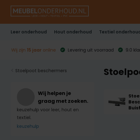
Leer onderhoud
Hout onderhoud
Textiel onderhou
Wij zijn
15 jaar
online
Levering uit voorraad
9.0 kl
Stoelpo
Stoelpoot beschermers
Wij helpen je
Stoe
graag met zoeken.
Bes
Buis
keuzehulp voor leer, hout en
textiel.
keuzehulp