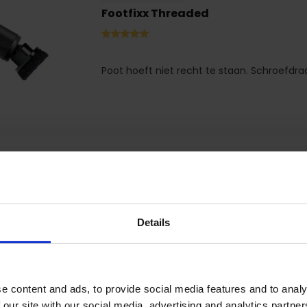
Footfixx Threaded
Poot hoeft niet recht te staan. Schroefdraa
hout en kunststof poten
Footfixx Wood 3.0
Details
Poten die niet recht staan van hout of ku
de poot onder een hoek staat of niet vlak 
(Max. 25 graden)
e content and ads, to provide social media features and to analy
 our site with our social media, advertising and analytics partn