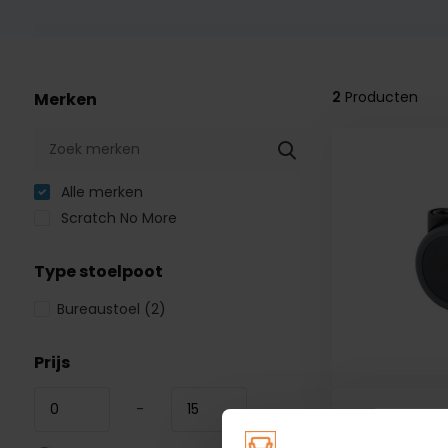
2
Producten
Merken
Alle merken
Scratch No More
Type stoelpoot
Bureaustoel
(2)
Prijs
-