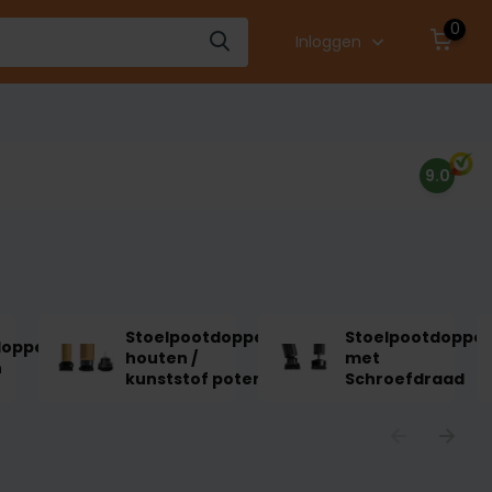
0
Inloggen
9.0
Stoelpootdoppen
Stoelpootdoppe
doppen
houten /
met
n
kunststof poten
Schroefdraad