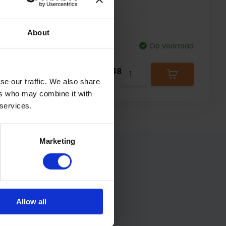
About
Op voorraad
11,48
se our traffic. We also share
ers who may combine it with
 services.
Marketing
Allow all
f je in voor onze nieuwsbrief: