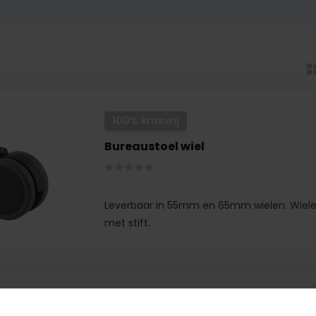
100% krasvrij
Bureaustoel wiel
Leverbaar in 55mm en 65mm wielen. Wiel
met stift.
100% krasvrij