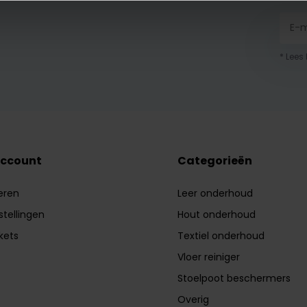
* Lees
account
Categorieën
eren
Leer onderhoud
stellingen
Hout onderhoud
ckets
Textiel onderhoud
Vloer reiniger
Stoelpoot beschermers
Overig