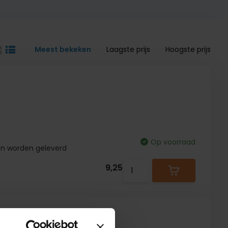
Meest bekeken
Laagste prijs
Hoogste prijs
Op voorraad
en worden geleverd
9,25