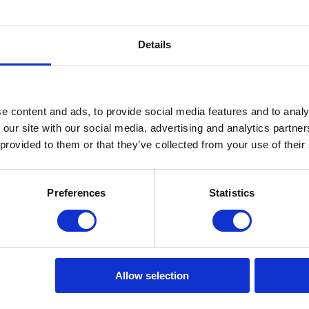
Bureaustoel wiel grijs 65mm
Details
Alleen met stift leverbaar. 100% krasvrij.
e content and ads, to provide social media features and to analy
 our site with our social media, advertising and analytics partn
 provided to them or that they’ve collected from your use of their
Preferences
Statistics
90 jaar specialist in
meubelonderhoud.
Allow selection
Sinds 2010 online.
Schrij