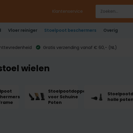
Klantenservice
d
Vloer reiniger
Stoelpoot beschermers
Overig
anttevredenheid
Gratis verzending vanaf € 60,- (NL)
toel wielen
lpoot
Stoelpootdoppen
Stoelpoot
chermers
voor Schuine
holle pote
frame
Poten