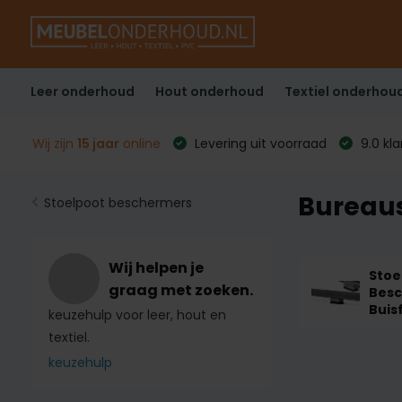
Leer onderhoud
Hout onderhoud
Textiel onderhou
Wij zijn
15 jaar
online
Levering uit voorraad
9.0 kl
Bureaus
Stoelpoot beschermers
Wij helpen je
Stoe
graag met zoeken.
Bes
Buis
keuzehulp voor leer, hout en
textiel.
keuzehulp