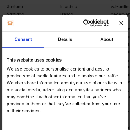
Santana
Intertime
vol-anilin
Santiago
Fresco
gedekverf
Santos
Montis
geborstel
Santos
Verotex
gedekverf
Santos
Eleonora
leatherlo
Consent
Details
About
Sateno
Mecam
semi-anili
Satino
Verotex
gedekverf
Sattle
Gepade
gewax / g
This website uses cookies
Sauvage
Ad Hulst
gedekverf
We use cookies to personalise content and ads, to
Sauvage
Conform
gedekverf
provide social media features and to analyse our traffic.
Sauvage
Fresco
gedekverf
We also share information about your use of our site with
Sauvage
Alpa Salotti
gewax / g
our social media, advertising and analytics partners who
may combine it with other information that you’ve
Sauvage
KFF
vol-anilin
provided to them or that they’ve collected from your use
Sauvage
Tommy M
vol-anilin
of their services.
Savage (Soft)
Tommy M
gewax / g
Savage Soft
House of Dutchz
gewax / g
Savanne
Maschalke
gedekverf