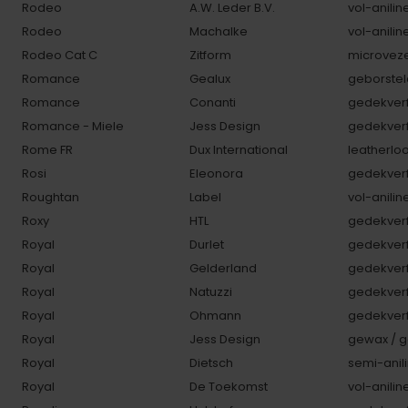
Rodeo
A.W. Leder B.V.
vol-anilin
Rodeo
Machalke
vol-anilin
Rodeo Cat C
Zitform
microveze
Romance
Gealux
geborstel
Romance
Conanti
gedekverf
Romance - Miele
Jess Design
gedekverf
Rome FR
Dux International
leatherlo
Rosi
Eleonora
gedekverf
Roughtan
Label
vol-anilin
Roxy
HTL
gedekverf
Royal
Durlet
gedekverf
Royal
Gelderland
gedekverf
Royal
Natuzzi
gedekverf
Royal
Ohmann
gedekverf
Royal
Jess Design
gewax / g
Royal
Dietsch
semi-anili
Royal
De Toekomst
vol-anilin