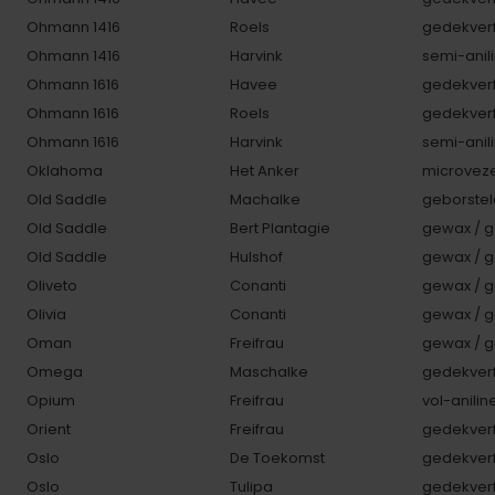
Ohmann 1416
Roels
gedekverf
Ohmann 1416
Harvink
semi-anili
Ohmann 1616
Havee
gedekverf
Ohmann 1616
Roels
gedekverf
Ohmann 1616
Harvink
semi-anili
Oklahoma
Het Anker
microveze
Old Saddle
Machalke
geborstel
Old Saddle
Bert Plantagie
gewax / g
Old Saddle
Hulshof
gewax / g
Oliveto
Conanti
gewax / g
Olivia
Conanti
gewax / g
Oman
Freifrau
gewax / g
Omega
Maschalke
gedekverf
Opium
Freifrau
vol-anilin
Orient
Freifrau
gedekverf
Oslo
De Toekomst
gedekverf
Oslo
Tulipa
gedekverf