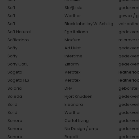
Soft
Str√§ssle
gedekverf
Soft
Werther
gewax / g
Soft
Black label by W. Schillig
vol-anilin
Soft Natural
Ego Italiano
gedekverf
Softledero
Maxfurn
microveze
Softy
Ad Hulst
gedekverf
Softy
Intertime
gedekverf
Softy Cat E
Zitform
gedekverf
Sogeta
Verotex
leatherlo
Sogeta FLS
Verotex
leatherlo
Solaria
DFM
geborstel
Soleda
Hjort Knudsen
gedekverf
Solid
Eleonora
gedekverf
Solid
Werther
gedekverf
Sonora
Cartel Living
gedekverf
Sonora
Nix Design / pmp
gedekverf
Sonora
Ropelli
gedekverf