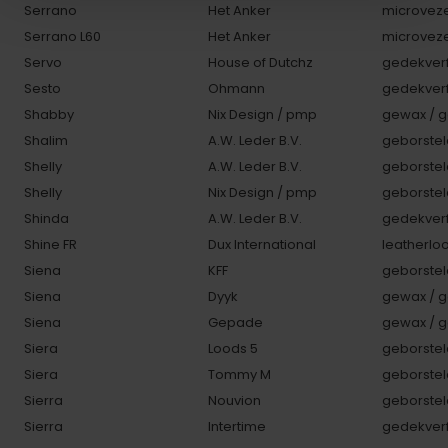
Serrano
Het Anker
microveze
Serrano L60
Het Anker
microveze
Servo
House of Dutchz
gedekverf
Sesto
Ohmann
gedekverf
Shabby
Nix Design / pmp
gewax / g
Shalim
A.W. Leder B.V.
geborstel
Shelly
A.W. Leder B.V.
geborstel
Shelly
Nix Design / pmp
geborstel
Shinda
A.W. Leder B.V.
gedekverf
Shine FR
Dux International
leatherlo
Siena
KFF
geborstel
Siena
Dyyk
gewax / g
Siena
Gepade
gewax / g
Siera
Loods 5
geborstel
Siera
Tommy M
geborstel
Sierra
Nouvion
geborstel
Sierra
Intertime
gedekverf