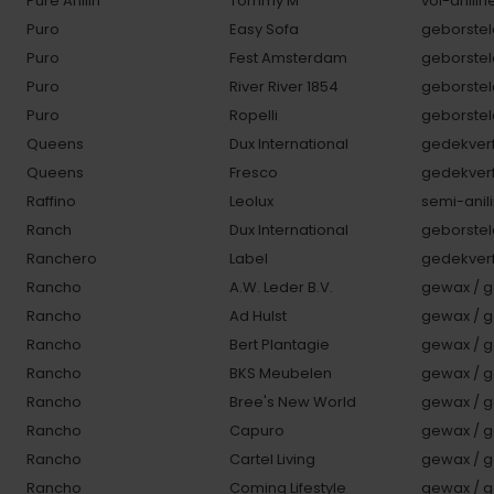
Pure Anilin
Tommy M
vol-anilin
Puro
Easy Sofa
geborstel
Puro
Fest Amsterdam
geborstel
Puro
River River 1854
geborstel
Puro
Ropelli
geborstel
Queens
Dux International
gedekverf
Queens
Fresco
gedekverf
Raffino
Leolux
semi-anili
Ranch
Dux International
geborstel
Ranchero
Label
gedekverf
Rancho
A.W. Leder B.V.
gewax / g
Rancho
Ad Hulst
gewax / g
Rancho
Bert Plantagie
gewax / g
Rancho
BKS Meubelen
gewax / g
Rancho
Bree's New World
gewax / g
Rancho
Capuro
gewax / g
Rancho
Cartel Living
gewax / g
Rancho
Coming Lifestyle
gewax / g