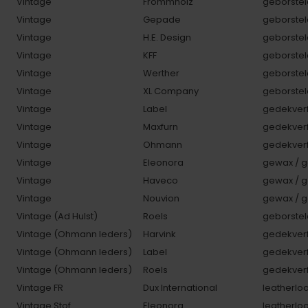
Vintage
Frommholz
geborstel
Vintage
Gepade
geborstel
Vintage
H.E. Design
geborstel
Vintage
KFF
geborstel
Vintage
Werther
geborstel
Vintage
XL Company
geborstel
Vintage
Label
gedekverf
Vintage
Maxfurn
gedekverf
Vintage
Ohmann
gedekverf
Vintage
Eleonora
gewax / g
Vintage
Haveco
gewax / g
Vintage
Nouvion
gewax / g
Vintage (Ad Hulst)
Roels
geborstel
Vintage (Ohmann leders)
Harvink
gedekverf
Vintage (Ohmann leders)
Label
gedekverf
Vintage (Ohmann leders)
Roels
gedekverf
Vintage FR
Dux International
leatherlo
Vintage Stof
Eleonora
leatherlo