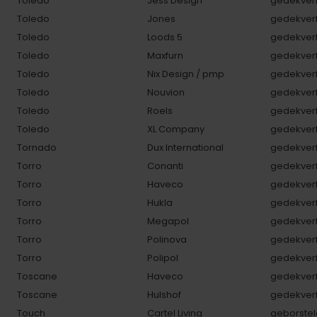
Toledo
Jess Design
gedekverf
Toledo
Jones
gedekverf
Toledo
Loods 5
gedekverf
Toledo
Maxfurn
gedekverf
Toledo
Nix Design / pmp
gedekverf
Toledo
Nouvion
gedekverf
Toledo
Roels
gedekverf
Toledo
XL Company
gedekverf
Tornado
Dux International
gedekverf
Torro
Conanti
gedekverf
Torro
Haveco
gedekverf
Torro
Hukla
gedekverf
Torro
Megapol
gedekverf
Torro
Polinova
gedekverf
Torro
Polipol
gedekverf
Toscane
Haveco
gedekverf
Toscane
Hulshof
gedekverf
Touch
Cartel Living
geborstel