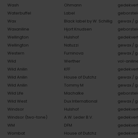
Wash
Ohmann
gedekverf
Waterbuffel
Label
geborstel
Wax
Black label by W. Schillig
gewax / g
Waxaniline
Hjort Knudsen
geborstel
Wellington
Hulshof
gedekverf
Wellington
Natuzzi
gewax / g
Western
Furninova
gewax / g
Wild
Werther
vol-anilin
Wild Anilin
KFF
gedekverf
Wild Anilin
House of Dutchz
gewax / g
Wild Anilin
Tommy M
gewax / g
Wild Life
Machalke
geborstel
Wild West
Dux International
gewax / g
Windsor
Hulshof
gedekverf
Windsor (two-tone)
A.W. Leder B.V.
gedekverf
WM
DFM
gedekverf
Wombat
House of Dutchz
gedekverf