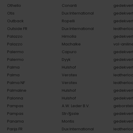
Othello
Conanti
gedekverf
Otis
Dux International
gedekverf
Outback
Ropelli
gedekverf
Outside FR
Dux International
leatherlo
Palazzo
Himolla
gedekverf
Palazzo
Machalke
vol-anilin
Palermo
Capuro
gedekverf
Palermo
Dyyk
gedekverf
Palma
Hulshof
gedekverf
Palma
Verotex
leatherlo
Palma NF
Verotex
leatherlo
Palmaline
Hulshof
gedekverf
Palonna
Hulshof
gedekverf
Pampas
A.W. Leder B.V.
geborstel
Pampas
Str√§ssle
gedekverf
Panama
Montis
gedekverf
Parijs FR
Dux International
leatherlo