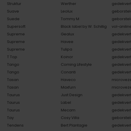
Struktur
Werther
gedekverf
Suave
Leolux
geborstel
Suede
Tommy M
geborstel
Supersoft
Black label by W. Schillig
vol-anilin
Supreme
Gealux
gedekverf
Supreme
Havee
gedekverf
Supreme
Tulipa
gedekverf
T Top
Koinor
gedekverf
Tango
Coming Lifestyle
gedekverf
Tango
Conanti
gedekverf
Tasan
Haveco
microveze
Tasan
Maxfurn
microveze
Taurus
Just Design
gedekverf
Taurus
Label
gedekverf
Taurus
Mecam
gedekverf
Tay
Cosy Villa
geborstel
Tendens
Bert Plantagie
gedekverf