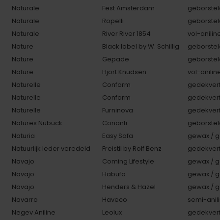
Naturale
Fest Amsterdam
geborstel
Naturale
Ropelli
geborstel
Naturale
River River 1854
vol-anilin
Nature
Black label by W. Schillig
geborstel
Nature
Gepade
geborstel
Nature
Hjort Knudsen
vol-anilin
Naturelle
Conform
gedekverf
Naturelle
Conform
gedekverf
Naturelle
Furninova
gedekverf
Natures Nubuck
Conanti
geborstel
Naturia
Easy Sofa
gewax / g
Natuurlijk leder veredeld
Freistil by Rolf Benz
gedekverf
Navajo
Coming Lifestyle
gewax / g
Navajo
Habufa
gewax / g
Navajo
Henders & Hazel
gewax / g
Navarro
Haveco
semi-anili
Negev Aniline
Leolux
gedekverf