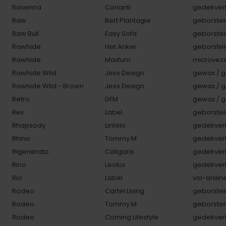
Ravenna
Conanti
gedekverf
Raw
Bert Plantagie
geborstel
Raw Bull
Easy Sofa
geborstel
Rawhide
Het Anker
geborstel
Rawhide
Maxfurn
microveze
Rawhide Wild
Jess Design
gewax / g
Rawhide Wild - Brown
Jess Design
gewax / g
Retro
DFM
gewax / g
Rex
Label
geborstel
Rhapsody
Lintelo
gedekverf
Rhino
Tommy M
gedekverf
Rigenerato
Caligaris
gedekverf
Rino
Leolux
gedekverf
Rio
Label
vol-anilin
Rodeo
Cartel Living
geborstel
Rodeo
Tommy M
geborstel
Rodeo
Coming Lifestyle
gedekverf