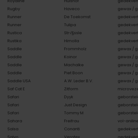
Royaline
Hulshof
gedekverf
Rugby
Haveco
gewax / g
Runner
De Toekomst
gedekverf
Runner
Tulipa
gedekverf
Rustica
Str√§ssle
gedekverf
Rustika
Himolla
gedekverf
Saddle
Frommholz
gewax / g
Saddle
Koinor
gewax / g
Saddle
Machalke
gewax / g
Saddle
Piet Boon
gewax / g
Saddle USA
A.W. Leder B.V.
gewax / g
Saf Cat E
Zitform
microveze
Safari
Dyyk
geborstel
Safari
Just Design
geborstel
Safari
Tommy M
geborstel
Sahara
Freifrau
vol-anilin
Salsa
Conanti
gedekverf
Salvo
Verotex
gedekverf