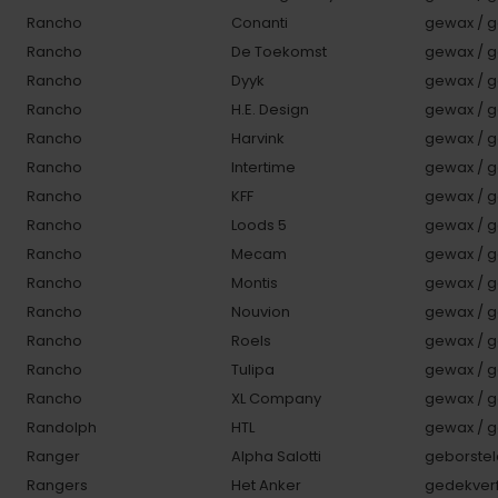
Rancho
Conanti
gewax / g
Rancho
De Toekomst
gewax / g
Rancho
Dyyk
gewax / g
Rancho
H.E. Design
gewax / g
Rancho
Harvink
gewax / g
Rancho
Intertime
gewax / g
Rancho
KFF
gewax / g
Rancho
Loods 5
gewax / g
Rancho
Mecam
gewax / g
Rancho
Montis
gewax / g
Rancho
Nouvion
gewax / g
Rancho
Roels
gewax / g
Rancho
Tulipa
gewax / g
Rancho
XL Company
gewax / g
Randolph
HTL
gewax / g
Ranger
Alpha Salotti
geborstel
Rangers
Het Anker
gedekverf