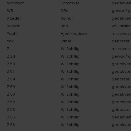
Wombat
Tommy M
gedekverf
WR
DFM
gewax / g
X Leder
Koinor
gedekverf
Xienda
Jori
vol-anilin
Yacht
Hjort Knudsen
microveze
Yak
Label
geborstel
Z
W. Schillig
microveze
Z 24
W. Schillig
gewax / g
Z 50
W. Schillig
gedekverf
Z 51
W. Schillig
gedekverf
Z 54
W. Schillig
geborstel
Z 59
W. Schillig
gedekverf
Z 60
W. Schillig
gedekverf
Z 62
W. Schillig
gedekverf
Z 63
W. Schillig
geborstel
Z 65
W. Schillig
gedekverf
Z 66
W. Schillig
gedekverf