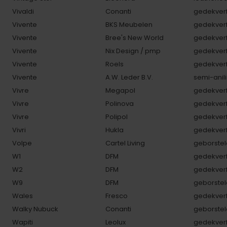
Vivaldi
Conanti
gedekverf
Vivente
BKS Meubelen
gedekverf
Vivente
Bree's New World
gedekverf
Vivente
Nix Design / pmp
gedekverf
Vivente
Roels
gedekverf
Vivente
A.W. Leder B.V.
semi-anili
Vivre
Megapol
gedekverf
Vivre
Polinova
gedekverf
Vivre
Polipol
gedekverf
Vivri
Hukla
gedekverf
Volpe
Cartel Living
geborstel
W1
DFM
gedekverf
W2
DFM
gedekverf
W9
DFM
geborstel
Wales
Fresco
gedekverf
Walky Nubuck
Conanti
geborstel
Wapiti
Leolux
gedekverf