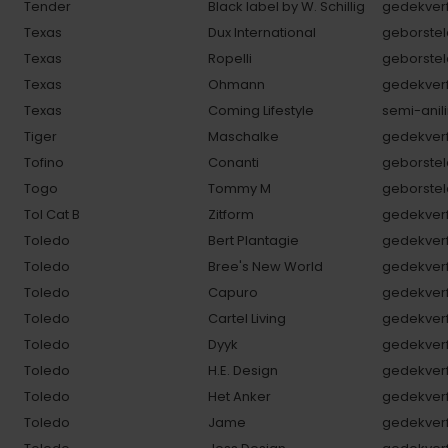
Tender
Black label by W. Schillig
gedekverf
Texas
Dux International
geborstel
Texas
Ropelli
geborstel
Texas
Ohmann
gedekverf
Texas
Coming Lifestyle
semi-anili
Tiger
Maschalke
gedekverf
Tofino
Conanti
geborstel
Togo
Tommy M
geborstel
Tol Cat B
Zitform
gedekverf
Toledo
Bert Plantagie
gedekverf
Toledo
Bree's New World
gedekverf
Toledo
Capuro
gedekverf
Toledo
Cartel Living
gedekverf
Toledo
Dyyk
gedekverf
Toledo
H.E. Design
gedekverf
Toledo
Het Anker
gedekverf
Toledo
Jame
gedekverf