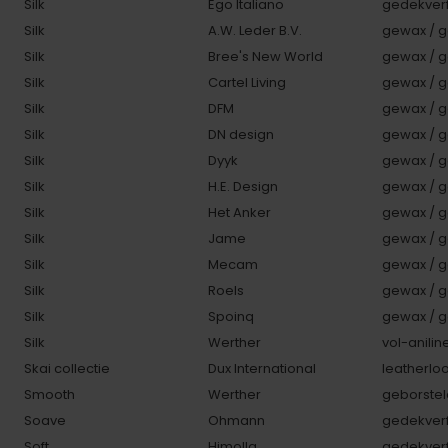
Silk
Ego Italiano
gedekverf
Silk
A.W. Leder B.V.
gewax / g
Silk
Bree's New World
gewax / g
Silk
Cartel Living
gewax / g
Silk
DFM
gewax / g
Silk
DN design
gewax / g
Silk
Dyyk
gewax / g
Silk
H.E. Design
gewax / g
Silk
Het Anker
gewax / g
Silk
Jame
gewax / g
Silk
Mecam
gewax / g
Silk
Roels
gewax / g
Silk
Spoinq
gewax / g
Silk
Werther
vol-anilin
Skai collectie
Dux International
leatherlo
Smooth
Werther
geborstel
Soave
Ohmann
gedekverf
Soft
Himolla
gedekverf