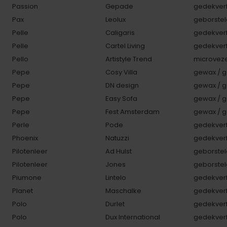
Passion
Gepade
gedekverf
Pax
Leolux
geborstel
Pelle
Caligaris
gedekverf
Pelle
Cartel Living
gedekverf
Pello
Artistyle Trend
microveze
Pepe
Cosy Villa
gewax / g
Pepe
DN design
gewax / g
Pepe
Easy Sofa
gewax / g
Pepe
Fest Amsterdam
gewax / g
Perle
Pode
gedekverf
Phoenix
Natuzzi
gedekverf
Pilotenleer
Ad Hulst
geborstel
Pilotenleer
Jones
geborstel
Piumone
Lintelo
gedekverf
Planet
Maschalke
gedekverf
Polo
Durlet
gedekverf
Polo
Dux International
gedekverf