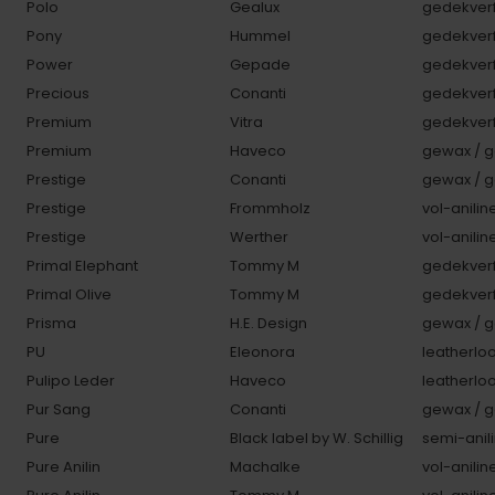
Polo
Gealux
gedekverf
Pony
Hummel
gedekverf
Power
Gepade
gedekverf
Precious
Conanti
gedekverf
Premium
Vitra
gedekverf
Premium
Haveco
gewax / g
Prestige
Conanti
gewax / g
Prestige
Frommholz
vol-anilin
Prestige
Werther
vol-anilin
Primal Elephant
Tommy M
gedekverf
Primal Olive
Tommy M
gedekverf
Prisma
H.E. Design
gewax / g
PU
Eleonora
leatherlo
Pulipo Leder
Haveco
leatherlo
Pur Sang
Conanti
gewax / g
Pure
Black label by W. Schillig
semi-anili
Pure Anilin
Machalke
vol-anilin