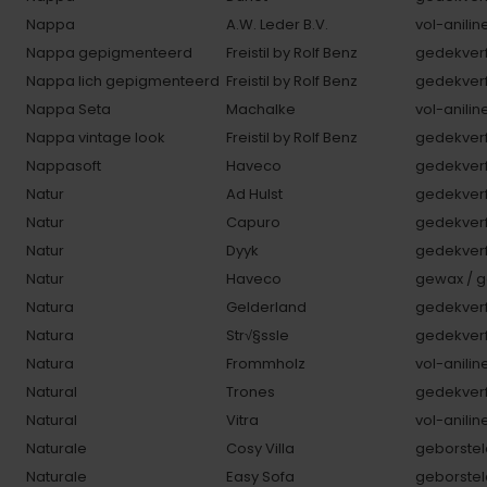
Nappa
A.W. Leder B.V.
vol-anilin
Nappa gepigmenteerd
Freistil by Rolf Benz
gedekverf
Nappa lich gepigmenteerd
Freistil by Rolf Benz
gedekverf
Nappa Seta
Machalke
vol-anilin
Nappa vintage look
Freistil by Rolf Benz
gedekverf
Nappasoft
Haveco
gedekverf
Natur
Ad Hulst
gedekverf
Natur
Capuro
gedekverf
Natur
Dyyk
gedekverf
Natur
Haveco
gewax / g
Natura
Gelderland
gedekverf
Natura
Str√§ssle
gedekverf
Natura
Frommholz
vol-anilin
Natural
Trones
gedekverf
Natural
Vitra
vol-anilin
Naturale
Cosy Villa
geborstel
Naturale
Easy Sofa
geborstel