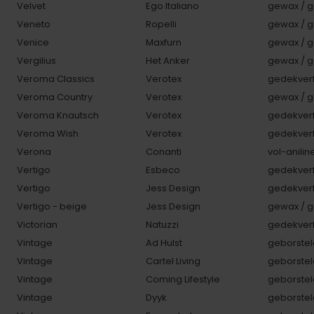
Velvet
Ego Italiano
gewax / g
Veneto
Ropelli
gewax / g
Venice
Maxfurn
gewax / g
Vergilius
Het Anker
gewax / g
Veroma Classics
Verotex
gedekverf
Veroma Country
Verotex
gewax / g
Veroma Knautsch
Verotex
gedekverf
Veroma Wish
Verotex
gedekverf
Verona
Conanti
vol-anilin
Vertigo
Esbeco
gedekverf
Vertigo
Jess Design
gedekverf
Vertigo - beige
Jess Design
gewax / g
Victorian
Natuzzi
gedekverf
Vintage
Ad Hulst
geborstel
Vintage
Cartel Living
geborstel
Vintage
Coming Lifestyle
geborstel
Vintage
Dyyk
geborstel