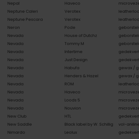
Nepal
Haveco
microveze
Neptune Caleri
Verotex
leatherlo
Neptune Pescara
Verotex
leatherlo
Neron
Pode
geborstel
Nevada
House of Dutchz
geborstel
Nevada
Tommy M
geborstel
Nevada
Intertime
gedekverf
Nevada
Just Design
gedekverf
Nevada
Habufa
gewax / g
Nevada
Henders & Hazel
gewax / g
Nevada
ROM
leatherlo
Nevada
Haveco
microveze
Nevada
Loods 5
microveze
Nevada
Nouvion
microveze
New Club
HTL
gedekverf
New Saddle
Black label by W. Schillig
vol-anilin
Nimardo
Leolux
gedekverf