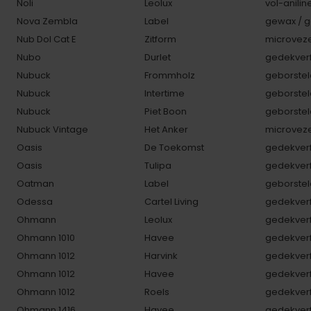
Noli
Leolux
vol-anilin
Nova Zembla
Label
gewax / g
Nub Dol Cat E
Zitform
microveze
Nubo
Durlet
gedekverf
Nubuck
Frommholz
geborstel
Nubuck
Intertime
geborstel
Nubuck
Piet Boon
geborstel
Nubuck Vintage
Het Anker
microveze
Oasis
De Toekomst
gedekverf
Oasis
Tulipa
gedekverf
Oatman
Label
geborstel
Odessa
Cartel Living
gedekverf
Ohmann
Leolux
gedekverf
Ohmann 1010
Havee
gedekverf
Ohmann 1012
Harvink
gedekverf
Ohmann 1012
Havee
gedekverf
Ohmann 1012
Roels
gedekverf
Ohmann 1416
Havee
gedekverf