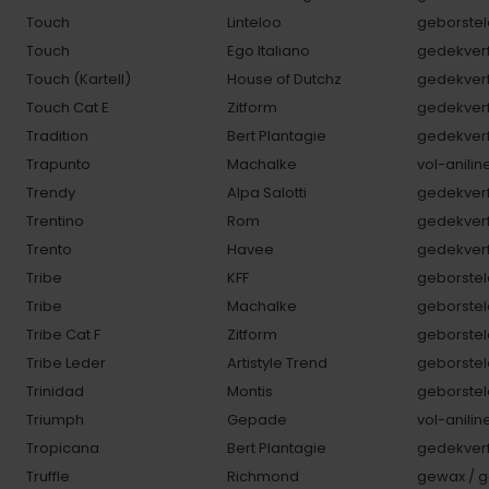
Touch
Linteloo
geborstel
Touch
Ego Italiano
gedekverf
Touch (Kartell)
House of Dutchz
gedekverf
Touch Cat E
Zitform
gedekverf
Tradition
Bert Plantagie
gedekverf
Trapunto
Machalke
vol-anilin
Trendy
Alpa Salotti
gedekverf
Trentino
Rom
gedekverf
Trento
Havee
gedekverf
Tribe
KFF
geborstel
Tribe
Machalke
geborstel
Tribe Cat F
Zitform
geborstel
Tribe Leder
Artistyle Trend
geborstel
Trinidad
Montis
geborstel
Triumph
Gepade
vol-anilin
Tropicana
Bert Plantagie
gedekverf
Truffle
Richmond
gewax / g