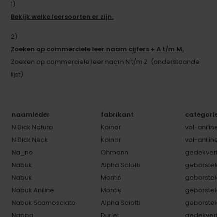
1)
Bekijk welke leersoorten er zijn.
2)
Zoeken op commerciele leer naam cijfers + A t/m M.
Zoeken op commerciele leer naam N t/m Z. (onderstaande
lijst)
naamleder
fabrikant
categori
N Dick Naturo
Koinor
vol-anilin
N Dick Neck
Koinor
vol-anilin
Na_no
Ohmann
gedekverf
Nabuk
Alpha Salotti
geborstel
Nabuk
Montis
geborstel
Nabuk Aniline
Montis
geborstel
Nabuk Scamosciato
Alpha Salotti
geborstel
Nappa
Durlet
gedekverf