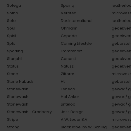
Sotega
Spoinq
leatherlo
Sotho
Verotex
microveze
Soto
Dux International
leatherlo
Soul
Ohmann
gedekverf
Spirit
Gepade
gedekverf
Split
Coming Lifestyle
geborstel
Sporting
Frommholz
gedekverf
Stanphil
Conanti
gedekverf
Status
Natuzzi
gedekverf
Stone
Zitform
microveze
Stone Nubuck
Htl
geborstel
Stonewash
Esbeco
gewax / g
Stonewash
Het Anker
gewax / g
Stonewash
Linteloo
gewax / g
Stonewash - Cranberry
Jess Design
gewax / g
Stripe
A.W. Leder B.V.
microveze
Strong
Black label by W. Schillig
gedekverf