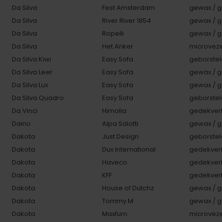
Da Silva
Fest Amsterdam
gewax / g
Da Silva
River River 1854
gewax / g
Da Silva
Ropelli
gewax / g
Da Silva
Het Anker
microveze
Da Silva Kiwi
Easy Sofa
geborstel
Da Silva Leer
Easy Sofa
gewax / g
Da Silva Lux
Easy Sofa
gewax / g
Da Silva Quadro
Easy Sofa
geborstel
Da Vinci
Himolla
gedekverf
Daino
Alpa Salotti
gewax / g
Dakota
Just Design
geborstel
Dakota
Dux International
gedekverf
Dakota
Haveco
gedekverf
Dakota
KFF
gedekverf
Dakota
House of Dutchz
gewax / g
Dakota
Tommy M
gewax / g
Dakota
Maxfurn
microveze