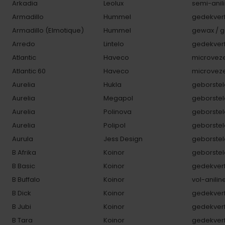
Arkadia
Leolux
semi-anili
Armadillo
Hummel
gedekverf
Armadillo (Elmotique)
Hummel
gewax / g
Arredo
Lintelo
gedekverf
Atlantic
Haveco
microveze
Atlantic 60
Haveco
microveze
Aurelia
Hukla
geborstel
Aurelia
Megapol
geborstel
Aurelia
Polinova
geborstel
Aurelia
Polipol
geborstel
Aurula
Jess Design
geborstel
B Afrika
Koinor
geborstel
B Basic
Koinor
gedekverf
B Buffalo
Koinor
vol-anilin
B Dick
Koinor
gedekverf
B Jubi
Koinor
gedekverf
B Tara
Koinor
gedekverf