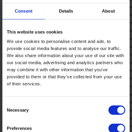
Bronto
Leolux
vol-anilin
Consent
Details
About
Bubalus
Tommy M
geborstel
Buf Cat C
Zitform
gedekverf
Buffalo
Cosy Villa
geborstel
This website uses cookies
Buffalo
Easy Sofa
geborstel
We use cookies to personalise content and ads, to
Buffalo
Conanti
vol-anilin
provide social media features and to analyse our traffic.
Bull
Maschalke
gedekverf
We also share information about your use of our site with
Bull
Cartel Living
microveze
our social media, advertising and analytics partners who
may combine it with other information that you’ve
Buteroo
Jess Design
gedekverf
provided to them or that they’ve collected from your use
C Classic
Koinor
gedekverf
of their services.
C Family
Koinor
gedekverf
C Gaucho
Koinor
vol-anilin
C Savanna
Koinor
geborstel
Consent
Necessary
Cabo
Design on Stock
geborstel
Selection
Cabo
Eyye
geborstel
Camel
Alpa Salotti
gedekverf
Preferences