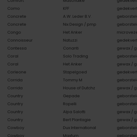
Comfort
Maschalke
gedekverf
Como
KFF
gedekverf
Concrete
A.W. Leder B.V.
geborstel
Concrete
Nix Design / pmp
geborstel
Congo
Het Anker
microveze
Connoisseur
Natuzzi
gedekverf
Contessa
Conanti
gewax / g
Coral
Solo Trading
geborstel
Coral
Het Anker
gewax / g
Corleone
Stapelgoed
gedekverf
Corrida
Tommy M
geborstel
Corrida
House of Dutchz
gewax / g
Country
Gepade
geborstel
Country
Ropelli
geborstel
Country
Alpa Salotti
gewax / g
Country
Bert Plantagie
gewax / g
Cowboy
Dux International
geborstel
Cowboy
Maxfurn
geborstel