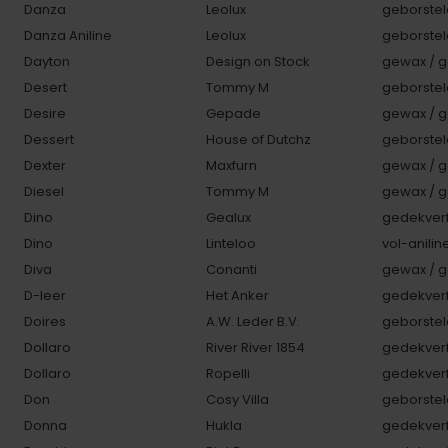
Danza
Leolux
geborstel
Danza Aniline
Leolux
geborstel
Dayton
Design on Stock
gewax / g
Desert
Tommy M
geborstel
Desire
Gepade
gewax / g
Dessert
House of Dutchz
geborstel
Dexter
Maxfurn
gewax / g
Diesel
Tommy M
gewax / g
Dino
Gealux
gedekverf
Dino
Linteloo
vol-anilin
Diva
Conanti
gewax / g
D-leer
Het Anker
gedekverf
Doires
A.W. Leder B.V.
geborstel
Dollaro
River River 1854
gedekverf
Dollaro
Ropelli
gedekverf
Don
Cosy Villa
geborstel
Donna
Hukla
gedekverf