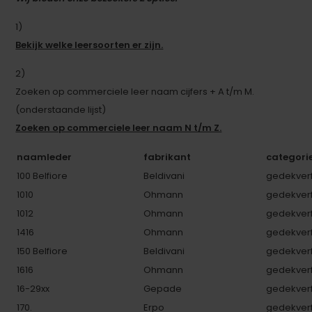
1)
Bekijk welke leersoorten er zijn.
2)
Zoeken op commerciele leer naam cijfers + A t/m M.
(onderstaande lijst)
Zoeken op commerciele leer naam N t/m Z.
naamleder
fabrikant
categori
100 Belfiore
Beldivani
gedekverf
1010
Ohmann
gedekverf
1012
Ohmann
gedekverf
1416
Ohmann
gedekverf
150 Belfiore
Beldivani
gedekverf
1616
Ohmann
gedekverf
16-29xx
Gepade
gedekverf
170.
Erpo
gedekverf