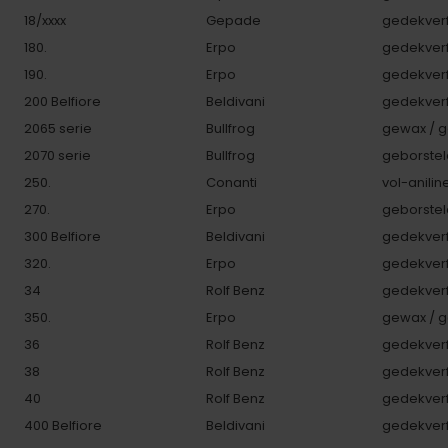
18/xxxx
Gepade
gedekverf
180.
Erpo
gedekverf
190.
Erpo
gedekverf
200 Belfiore
Beldivani
gedekverf
2065 serie
Bullfrog
gewax / g
2070 serie
Bullfrog
geborstel
250.
Conanti
vol-anilin
270.
Erpo
geborstel
300 Belfiore
Beldivani
gedekverf
320.
Erpo
gedekverf
34
Rolf Benz
gedekverf
350.
Erpo
gewax / g
36
Rolf Benz
gedekverf
38
Rolf Benz
gedekverf
40
Rolf Benz
gedekverf
400 Belfiore
Beldivani
gedekverf