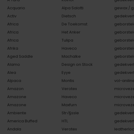
Acquario
Alpa Salotti
gewax / g
Activ
Dietsch
gedekverf
Africa
De Toekomst
geborstel
Africa
Het Anker
geborstel
Africa
Tulipa
geborstel
Afrika
Haveco
geborstel
Aged Saddle
Machalke
geborstel
Alamo
Design on Stock
gedekverf
Alea
Eyye
gedekverf
Alpaca
Montis
vol-anilin
Amazon
Verotex
microveze
Amazone
Haveco
microveze
Amazone
Maxfurn
microveze
Ambiente
Str√§ssle
gedekverf
America Buffed
HTL
gedekverf
Andala
Verotex
leatherlo