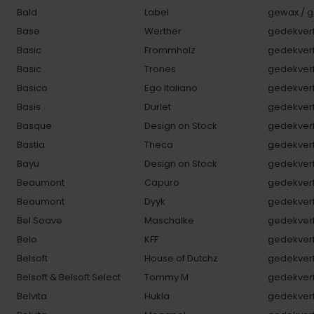
Bald
Label
gewax / g
Base
Werther
gedekverf
Basic
Frommholz
gedekverf
Basic
Trones
gedekverf
Basico
Ego Italiano
gedekverf
Basis
Durlet
gedekverf
Basque
Design on Stock
gedekverf
Bastia
Theca
gedekverf
Bayu
Design on Stock
gedekverf
Beaumont
Capuro
gedekverf
Beaumont
Dyyk
gedekverf
Bel Soave
Maschalke
gedekverf
Belo
KFF
gedekverf
Belsoft
House of Dutchz
gedekverf
Belsoft & Belsoft Select
Tommy M
gedekverf
Belvita
Hukla
gedekverf