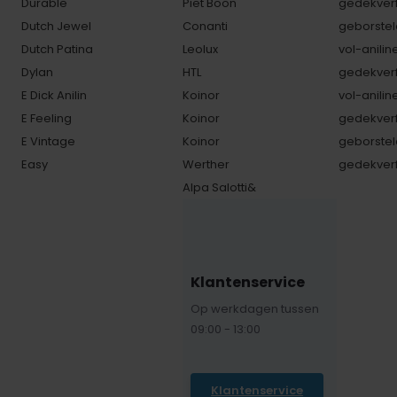
Durable
Piet Boon
gedekverf
Dutch Jewel
Conanti
geborstel
Dutch Patina
Leolux
vol-anilin
Dylan
HTL
gedekverf
E Dick Anilin
Koinor
vol-anilin
E Feeling
Koinor
gedekverf
E Vintage
Koinor
geborstel
Easy
Werther
gedekverf
Alpa Salotti&
Klantenservice
Op werkdagen tussen
09:00 - 13:00
Klantenservice