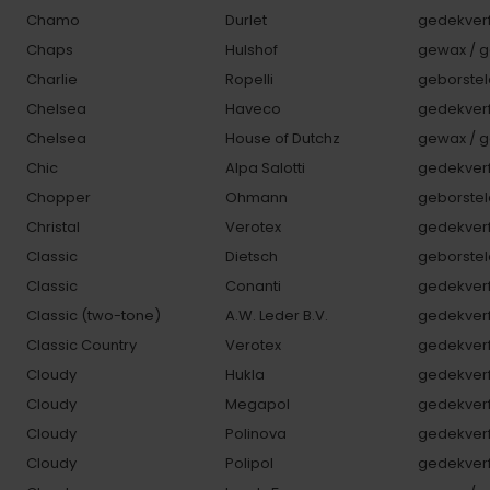
Chamo
Durlet
gedekverf
Chaps
Hulshof
gewax / g
Charlie
Ropelli
geborstel
Chelsea
Haveco
gedekverf
Chelsea
House of Dutchz
gewax / g
Chic
Alpa Salotti
gedekverf
Chopper
Ohmann
geborstel
Christal
Verotex
gedekverf
Classic
Dietsch
geborstel
Classic
Conanti
gedekverf
Classic (two-tone)
A.W. Leder B.V.
gedekverf
Classic Country
Verotex
gedekverf
Cloudy
Hukla
gedekverf
Cloudy
Megapol
gedekverf
Cloudy
Polinova
gedekverf
Cloudy
Polipol
gedekverf