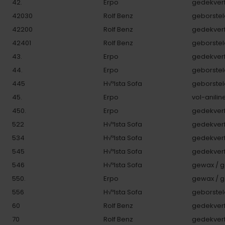
42.
Erpo
gedekverf
42030
Rolf Benz
geborstel
42200
Rolf Benz
gedekverf
42401
Rolf Benz
geborstel
43.
Erpo
gedekverf
44.
Erpo
geborstel
445
H√ºlsta Sofa
geborstel
45.
Erpo
vol-anilin
450.
Erpo
gedekverf
522
H√ºlsta Sofa
gedekverf
534
H√ºlsta Sofa
gedekverf
545
H√ºlsta Sofa
gedekverf
546
H√ºlsta Sofa
gewax / g
550.
Erpo
gewax / g
556
H√ºlsta Sofa
geborstel
60
Rolf Benz
gedekverf
70
Rolf Benz
gedekverf