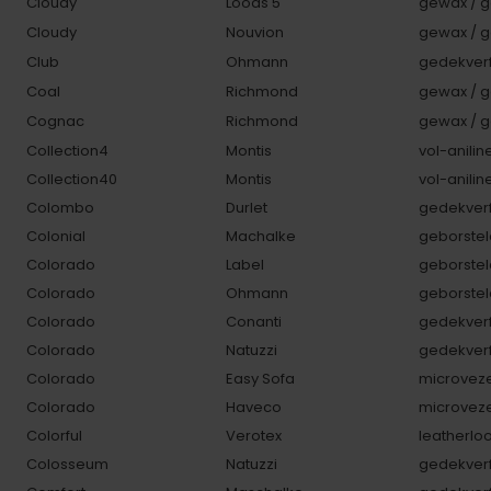
Cloudy
Loods 5
gewax / g
Cloudy
Nouvion
gewax / g
Club
Ohmann
gedekverf
Coal
Richmond
gewax / g
Cognac
Richmond
gewax / g
Collection4
Montis
vol-anilin
Collection40
Montis
vol-anilin
Colombo
Durlet
gedekverf
Colonial
Machalke
geborstel
Colorado
Label
geborstel
Colorado
Ohmann
geborstel
Colorado
Conanti
gedekverf
Colorado
Natuzzi
gedekverf
Colorado
Easy Sofa
microveze
Colorado
Haveco
microveze
Colorful
Verotex
leatherlo
Colosseum
Natuzzi
gedekverf