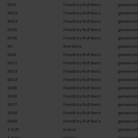
8001
Freistil by Rolf Benz
gedekverf
8003
Freistil by Rolf Benz
gedekverf
8004
Freistil by Rolf Benz
gedekverf
8005
Freistil by Rolf Benz
gedekverf
8006
Freistil by Rolf Benz
gedekverf
90
Rolf Benz
gedekverf
9001
Freistil by Rolf Benz
gedekverf
9002
Freistil by Rolf Benz
gedekverf
9003
Freistil by Rolf Benz
gedekverf
9004
Freistil by Rolf Benz
gedekverf
9005
Freistil by Rolf Benz
gedekverf
9006
Freistil by Rolf Benz
gedekverf
9007
Freistil by Rolf Benz
gedekverf
9008
Freistil by Rolf Benz
gedekverf
9009
Freistil by Rolf Benz
gedekverf
A Soft
Koinor
gedekverf
A Tara
Koinor
gedekverf