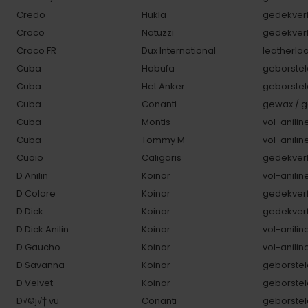
Credo
Hukla
gedekverf
Croco
Natuzzi
gedekverf
Croco FR
Dux International
leatherlo
Cuba
Habufa
geborstel
Cuba
Het Anker
geborstel
Cuba
Conanti
gewax / g
Cuba
Montis
vol-anilin
Cuba
Tommy M
vol-anilin
Cuoio
Caligaris
gedekverf
D Anilin
Koinor
vol-anilin
D Colore
Koinor
gedekverf
D Dick
Koinor
gedekverf
D Dick Anilin
Koinor
vol-anilin
D Gaucho
Koinor
vol-anilin
D Savanna
Koinor
geborstel
D Velvet
Koinor
geborstel
D√©j√† vu
Conanti
geborstel