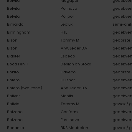
Belvita
Megapol
gedekverf
Belvita
Polinova
gedekverf
Belvita
Polipol
gedekverf
Bimardo
Leolux
semi-anili
Birmingham
HTL
gedekverf
Bison
Tommy M
geborstel
Bizon
A.W. Leder B.V.
gedekverf
Blaster
Esbeco
gedekverf
Boca I en III
Design on Stock
gedekverf
Bokito
Haveco
geborstel
Bolero
Hulshof
gedekverf
Bolero (two-tone)
A.W. Leder B.V.
gedekverf
Bolivar
Montis
gedekverf
Bolivia
Tommy M
gewax / g
Bolzano
Conform
gedekverf
Bolzano
Furninova
gedekverf
Bonanza
BKS Meubelen
gewax / g