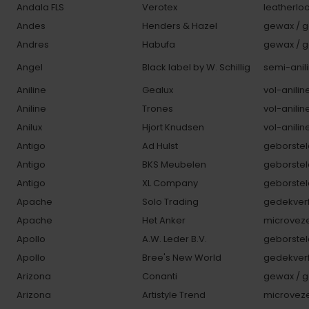
Andala FLS
Verotex
leatherlo
Andes
Henders & Hazel
gewax / g
Andres
Habufa
gewax / g
Angel
Black label by W. Schillig
semi-anili
Aniline
Gealux
vol-anilin
Aniline
Trones
vol-anilin
Anilux
Hjort Knudsen
vol-anilin
Antigo
Ad Hulst
geborstel
Antigo
BKS Meubelen
geborstel
Antigo
XL Company
geborstel
Apache
Solo Trading
gedekverf
Apache
Het Anker
microveze
Apollo
A.W. Leder B.V.
geborstel
Apollo
Bree's New World
gedekverf
Arizona
Conanti
gewax / g
Arizona
Artistyle Trend
microveze