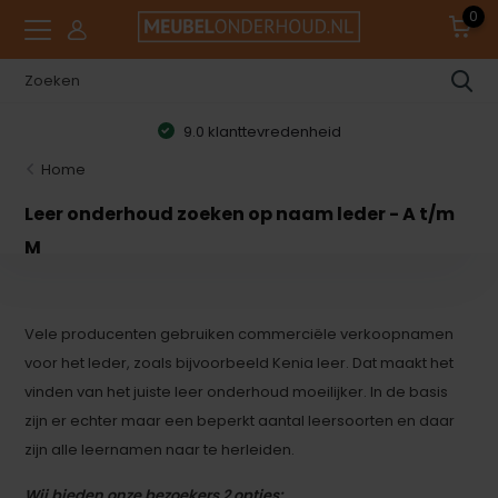
0
9.0 klanttevredenheid
Home
Leer onderhoud zoeken op naam leder - A t/m
M
Vele producenten gebruiken commerciële verkoopnamen
voor het leder, zoals bijvoorbeeld Kenia leer. Dat maakt het
vinden van het juiste leer onderhoud moeilijker. In de basis
zijn er echter maar een beperkt aantal leersoorten en daar
zijn alle leernamen naar te herleiden.
Wij bieden onze bezoekers 2 opties: