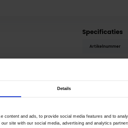
Specificaties
Artikelnummer
SKU
t (halfglans/zijdeglans/glans).
s. Classic oil staat bekend als
EAN
n en ontvetten met Natural
sten op kleurechtheid en
Details
lak gelijkmatig en cirkelvormig
e content and ads, to provide social media features and to analy
 our site with our social media, advertising and analytics partn