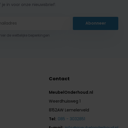
f je in voor onze nieuwsbrief:
Abonneer
 hier de wettelijke beperkingen
Contact
MeubelOnderhoud.nl
Weerdhuisweg 1
8152AW Lemelerveld
Tel:
085 - 3032851
E-mail:
info@meubelonderhoud.nl