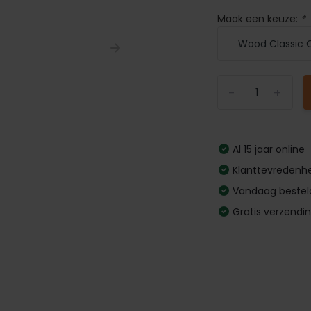
Maak een keuze:
*
-
+
Al 15 jaar online
Klanttevredenhe
Vandaag bestel
Gratis verzendi