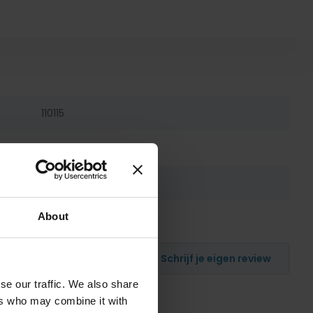
110115
8716834006010
8716834006010
About
Schrijf je eigen review
se our traffic. We also share
ers who may combine it with