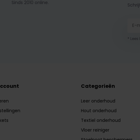
Sinds 2010 online.
Schrij
* Lees
account
Categorieën
eren
Leer onderhoud
stellingen
Hout onderhoud
ckets
Textiel onderhoud
Vloer reiniger
Stoelpoot beschermers