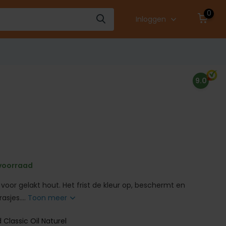
0
Inloggen
9.0
voorraad
 voor gelakt hout. Het frist de kleur op, beschermt en
asjes....
Toon meer
Classic Oil Naturel