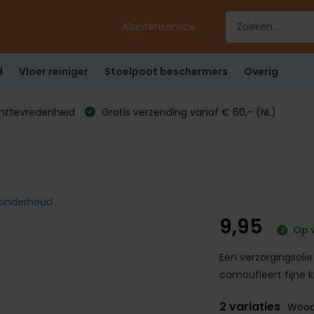
Klantenservice
d
Vloer reiniger
Stoelpoot beschermers
Overig
anttevredenheid
Gratis verzending vanaf € 60,- (NL)
t onderhoud
9,95
Op 
Een verzorgingsolie
camoufleert fijne kr
2 variaties
Wood 