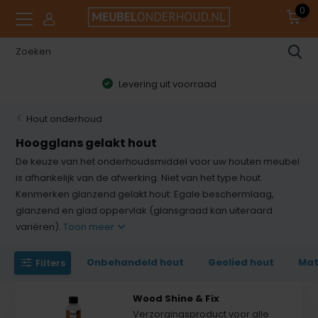
0
Levering uit voorraad
Hout onderhoud
Hoogglans gelakt hout
De keuze van het onderhoudsmiddel voor uw houten meubel
is afhankelijk van de afwerking. Niet van het type hout.
Kenmerken glanzend gelakt hout: Egale beschermlaag,
glanzend en glad oppervlak (glansgraad kan uiteraard
variëren).
Toon meer
Onbehandeld hout
Geolied hout
Mat
Filters
Wood Shine & Fix
Verzorgingsproduct voor alle