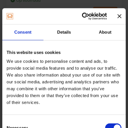
Op voorraad
8,95
Wood Repair Set
Consent
Details
About
Complete hout reparatieset voor
het maskeren/repar...
This website uses cookies
Op voorraad
We use cookies to personalise content and ads, to
12,95
provide social media features and to analyse our traffic.
We also share information about your use of our site with
our social media, advertising and analytics partners who
Wood repair pencil hoogglans
may combine it with other information that you’ve
Hoogglans bijwerkstift speciaal
provided to them or that they’ve collected from your use
voor hoogglans hou...
of their services.
Op voorraad
12,75
Consent
Necessary