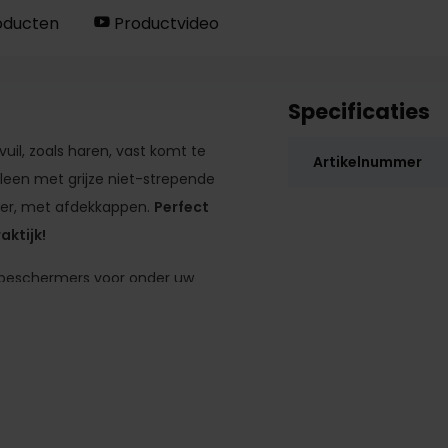
oducten
Productvideo
Specificaties
il, zoals haren, vast komt te
Artikelnummer
yleen met grijze niet-strepende
ger, met afdekkappen.
Perfect
aktijk!
erbeschermers voor onder uw
 krijgt u gegarandeerd geen
 passing wordt verzekerd. Uw
 vast of juist te los kan zitten.
en normale stift zijn of een