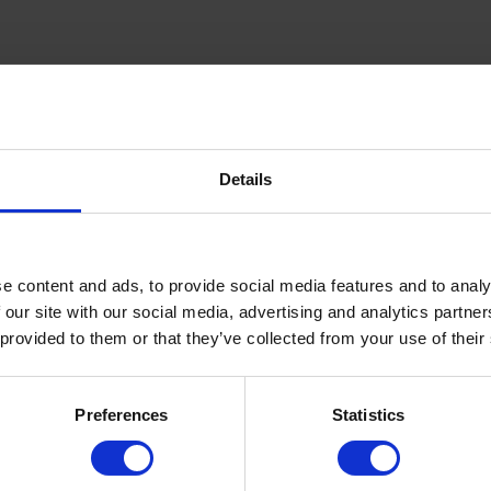
Details
l met stift in de stoel.
e grond gemonteerd te worden
e content and ads, to provide social media features and to analy
 our site with our social media, advertising and analytics partn
 provided to them or that they’ve collected from your use of their
Bureaustoel wiel
Design zwenkwiel 75mm -
Grijs
9,25
17,96
Preferences
Statistics