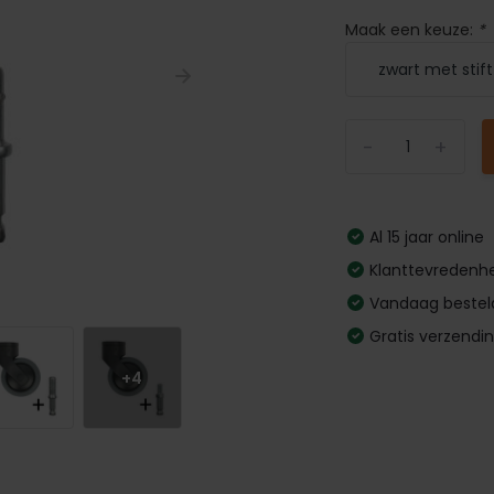
Maak een keuze:
*
-
+
Al 15 jaar online
Klanttevredenhe
Vandaag bestel
Gratis verzendi
+4