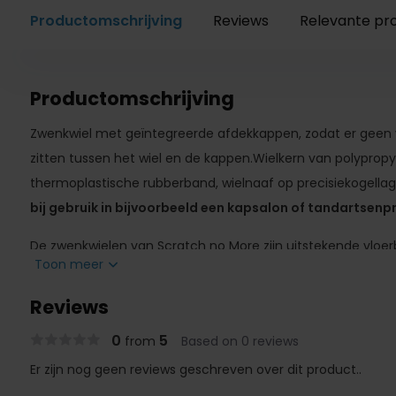
Productomschrijving
Reviews
Relevante pr
Productomschrijving
Zwenkwiel met geïntegreerde afdekkappen, zodat er geen vu
zitten tussen het wiel en de kappen.Wielkern van polyprop
thermoplastische rubberband, wielnaaf op precisiekogella
bij gebruik in bijvoorbeeld een kapsalon of tandartsenpr
De zwenkwielen van Scratch no More zijn uitstekende vlo
Toon meer
stoel met wielen. Door het zachte materiaal van de wielen
krassen op uw mooie harde vloer.
Reviews
Wij bieden de wielen alleen met stift aan, zodat een goede
0
5
from
Based on 0 reviews
huidige stiften kunnen net iets afwijken, waardoor het wiel te
Er zijn nog geen reviews geschreven over dit product..
Meet hiervoor altijd de stiftkant die in de poot zit, dit kan e