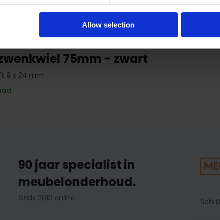
Allow selection
 zwenkwiel 75mm - zwart
ift 9 x 24 mm
aad
90 jaar specialist in
meubelonderhoud.
Sinds 2010 online.
Schrij