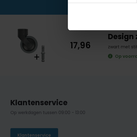
Design
17,96
zwart met st
Op voorr
Klantenservice
Op werkdagen tussen 09:00 - 13:00
Klantenservice