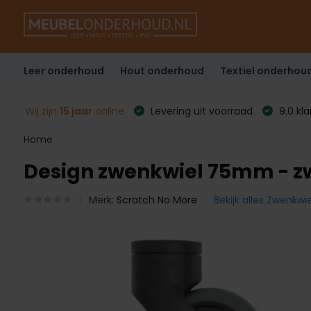
Leer onderhoud
Hout onderhoud
Textiel onderhou
Wij zijn
15 jaar
online
Levering uit voorraad
9.0 kl
Home
Design zwenkwiel 75mm - z
Merk:
Scratch No More
Bekijk alles Zwenkwi