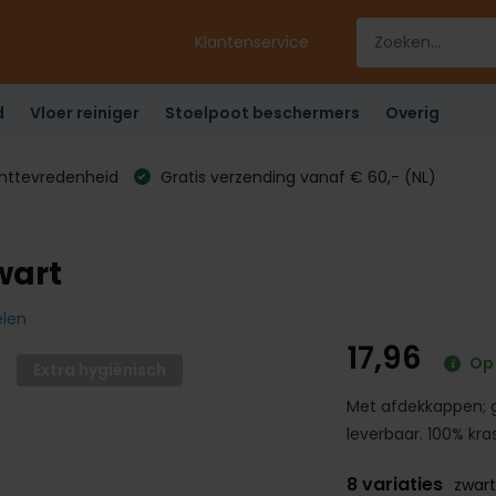
Klantenservice
d
Vloer reiniger
Stoelpoot beschermers
Overig
anttevredenheid
Gratis verzending vanaf € 60,- (NL)
wart
elen
17,96
Op
Extra hygiënisch
Met afdekkappen; ge
leverbaar. 100% krasv
8 variaties
zwart