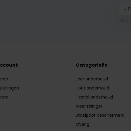
* Lees
account
Categorieën
eren
Leer onderhoud
stellingen
Hout onderhoud
ckets
Textiel onderhoud
Vloer reiniger
Stoelpoot beschermers
Overig