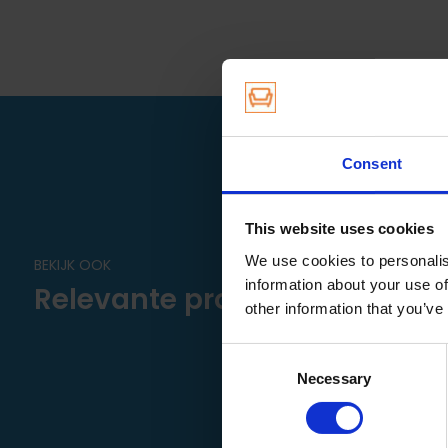
schroefdraad stift.
Handleidingen:
Download meetinstructies
Download montage info
Consent
Montage:
Verwijder het huidige wiel met stift en plaats het nieuwe wie
This website uses cookies
Let op:
het wiel dient altijd loodrecht ten opzichte van d
We use cookies to personalis
BEKIJK OOK
information about your use of
Relevante producten
other information that you’ve
Consent
Necessary
Selection