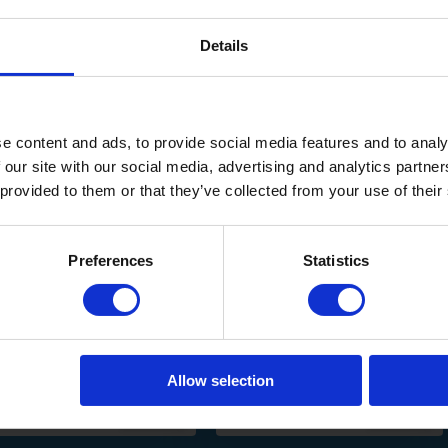
Details
e content and ads, to provide social media features and to analy
 our site with our social media, advertising and analytics partn
l met stift in de stoel.
 provided to them or that they’ve collected from your use of their
e grond gemonteerd te worden!
Preferences
Statistics
reaustoel wiel grijs 65mm
Design zwenkwiel 75mm -
Grijs
11,48
17,96
Allow selection