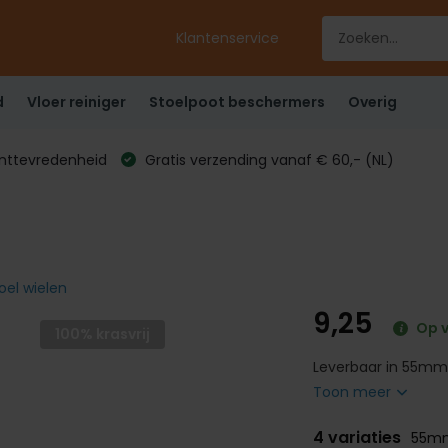
Klantenservice
d
Vloer reiniger
Stoelpoot beschermers
Overig
anttevredenheid
Gratis verzending vanaf € 60,- (NL)
oel wielen
9,25
Op 
100% krasvrij
Leverbaar in 55mm 
Toon meer
4 variaties
55mm