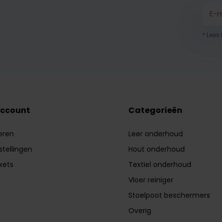
* Lees
account
Categorieën
eren
Leer onderhoud
stellingen
Hout onderhoud
ckets
Textiel onderhoud
Vloer reiniger
Stoelpoot beschermers
Overig