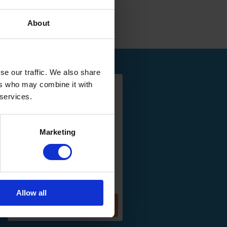
About
se our traffic. We also share
ers who may combine it with
 services.
Marketing
Design zwenkwiel 75mm -
zwart
17,96
Allow all