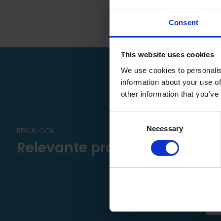
Handleidingen:
Consent
Download meetinstructies
This website uses cookies
Download montage info
We use cookies to personalis
information about your use of
Verwijder het huidige wiel met stift en plaats het nieuwe wie
other information that you’ve
Let op:
het wiel dient altijd loodrecht ten opzichte van d
Consent
Necessary
Selection
BEKIJK OOK
Relevante producten
Bu