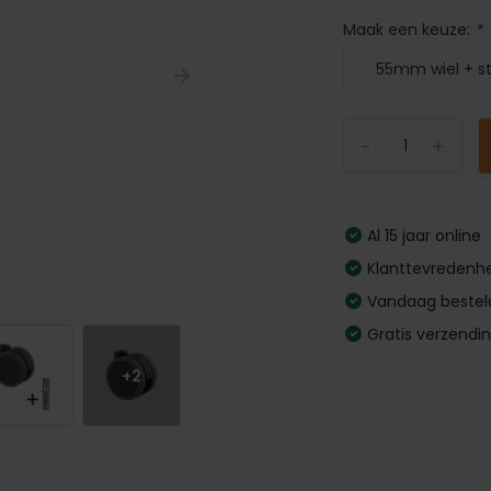
Maak een keuze:
*
-
+
Al 15 jaar online
Klanttevredenhe
Vandaag bestel
Gratis verzendi
+2