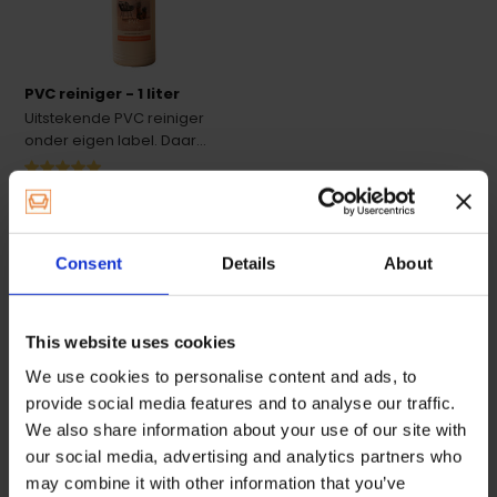
PVC reiniger - 1 liter
Uitstekende PVC reiniger
onder eigen label. Daar...
Op voorraad
9,95
Consent
Details
About
This website uses cookies
We use cookies to personalise content and ads, to
Ons eigen merk. Wij kiezen net als alle overige producten
provide social media features and to analyse our traffic.
alleen voor het beste meubelonderhoud. In dit geval dus
We also share information about your use of our site with
onder onze eigen merknaam, waardoor wij het goedkoper
our social media, advertising and analytics partners who
kunnen aanbieden.
may combine it with other information that you’ve