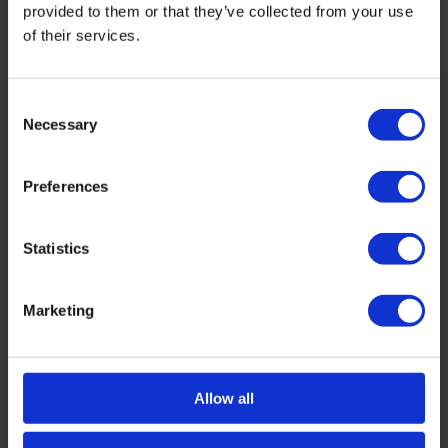
provided to them or that they’ve collected from your use
of their services.
Consent
Necessary
Selection
Klantenservice
Preferences
Op werkdagen tussen 09:00 - 13:00
Statistics
Klantenservice
Marketing
Allow all
Schrijf je in voor onze nieuwsbrief: