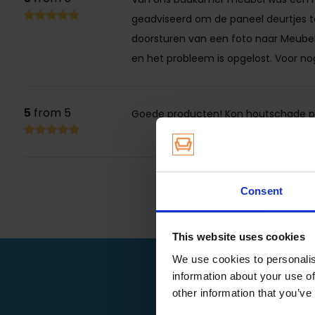
Gebruiksaanwijzing:
geadviseerd om de paneel deurtjes te
Neem een stift waarvan de kleur overeen komt met de kle
doorsturen van een foto naar Meubel
oppervlak. Bij
en het probleem is opgelost. Voor nog
voorkeur het te behandelen oppervlak eerst ontvetten me
Furniture Care (voor een betere hechting). De hout bijwerk
schudden, vervolgens kan men de beschadiging dekkend a
5
from 5
Goede producten! Kon houtschade pr
Eigenschappen:
Dekkende lak op NC-basis, Leverbaar in veel verschillende 
retoucheren is een eventuele houtnerf niet zichtbaar meer
Consent
Droogtijd:
Ca. 8 - 10 minuten.
This website uses cookies
Bewaren:
We use cookies to personalis
information about your use of
Op een koele en droge plek bewaren. Opletten dat de dop al
other information that you’ve
Grotere beschadiging?