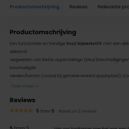
Productomschrijving
Reviews
Relevante pr
Productomschrijving
Een functionele en handige
hout bijwerkstift
met een dekk
dekkend
wegwerken van kleine oppervlakkige (kleur)beschadigingen
beschadigde
randen/kanten (vooral bij gemelamineerd spaanplaat). Col
bijwerkstift) wordt o.a. gebruikt in de meubelindustrie, keu
Toon meer
branche.
Reviews
Toepassingsgebied:
5
5
from
Based on 2 reviews
Voor hout en kunststof oppervlakken, o.a. te gebruiken op 
gemelamineerd spaanplaat (folie) en Hpl-plaat / aanrecht
5
from 5
Van ons badkamer meubel was een hee