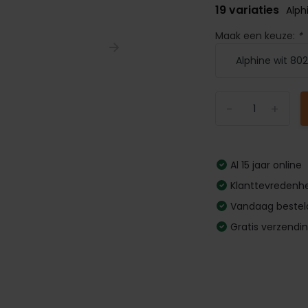
19 variaties
Alph
Maak een keuze:
*
-
+
Al 15 jaar online
Klanttevredenhe
Vandaag bestel
Gratis verzendi