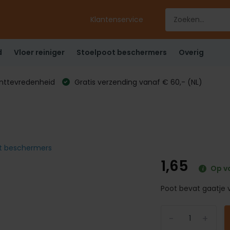
Klantenservice
d
Vloer reiniger
Stoelpoot beschermers
Overig
anttevredenheid
Gratis verzending vanaf € 60,- (NL)
oot beschermers
1,65
Op v
Poot bevat gaatje 
-
+