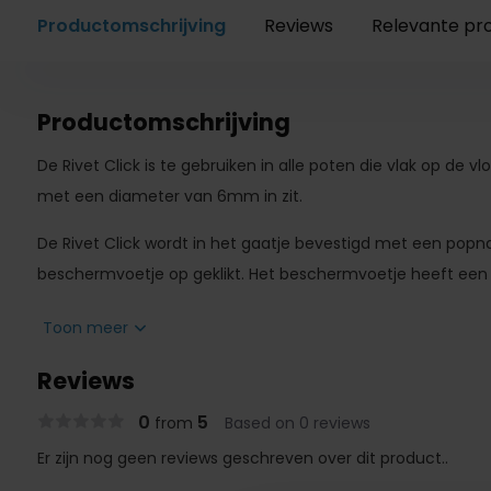
Productomschrijving
Reviews
Relevante pr
Productomschrijving
De Rivet Click is te gebruiken in alle poten die vlak op de 
met een diameter van 6mm in zit.
De Rivet Click wordt in het gaatje bevestigd met een popna
beschermvoetje op geklikt. Het beschermvoetje heeft ee
Eenmalig bevestigen in de poot
Toon meer
Het meubel komt maximaal 12mm hoger te staan.
Reviews
Beschermvoetje van ⌀25mm ter vervanging los na te 
De beschermvoetjes hebben onderhoud nodig
0
5
from
Based on 0 reviews
Er zijn nog geen reviews geschreven over dit product..
Montage