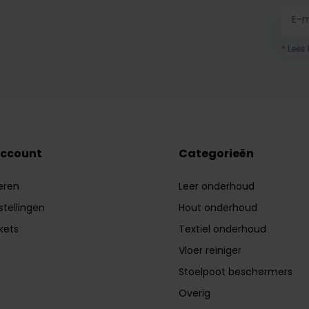
* Lees
account
Categorieën
eren
Leer onderhoud
stellingen
Hout onderhoud
ckets
Textiel onderhoud
Vloer reiniger
Stoelpoot beschermers
Overig