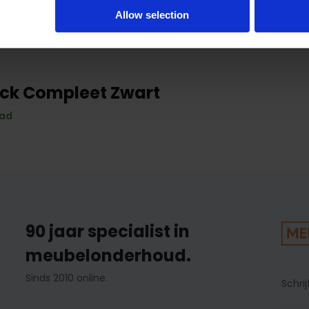
Allow selection
lick Compleet Zwart
aad
90 jaar specialist in
meubelonderhoud.
Sinds 2010 online.
Schrij