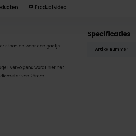
oducten
Productvideo
Specificaties
vloer staan en waar een gaatje
Artikelnummer
gel. Vervolgens wordt hier het
n diameter van 25mm.
bestellen