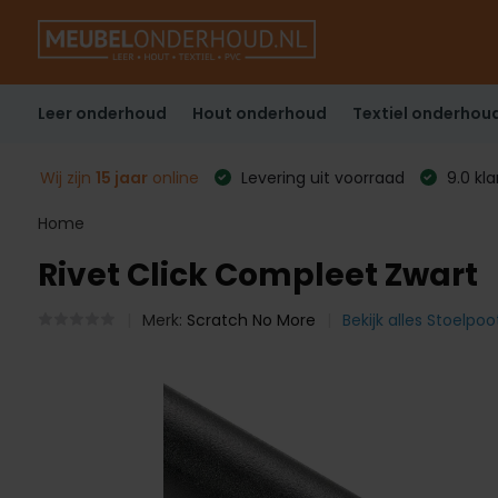
Leer onderhoud
Hout onderhoud
Textiel onderhou
Wij zijn
15 jaar
online
Levering uit voorraad
9.0 kl
Home
Rivet Click Compleet Zwart
Merk:
Scratch No More
Bekijk alles Stoelp