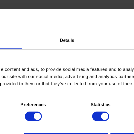
r gaatjes met een diameter van
 deze op de boren tot 6mm.
t smalle pennetje) naar boven
Details
zit.
e content and ads, to provide social media features and to analy
 our site with our social media, advertising and analytics partn
 provided to them or that they’ve collected from your use of their
FortyFixx/Rivet Click los
beschermvoetje
Preferences
Statistics
1,37