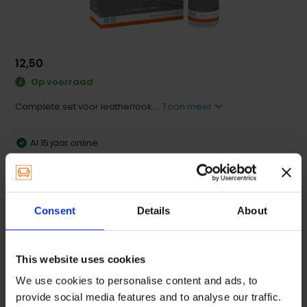
12,50
Op voorraad
Complete set voor leatherlook....
Toon meer
Al 15 jaar online
Klanttevredenheid 9.0
Vandaag besteld, morgen verzonden.
Gratis verzending vanaf € 60,- (NL)
Consent
Details
About
Productomschrijving
This website uses cookies
We use cookies to personalise content and ads, to
Specificaties
provide social media features and to analyse our traffic.