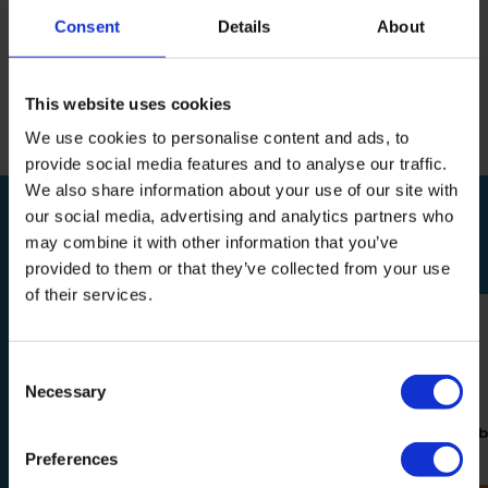
Consent
Details
About
Reviews
This website uses cookies
Delen
We use cookies to personalise content and ads, to
provide social media features and to analyse our traffic.
We also share information about your use of our site with
BEKIJK OOK
our social media, advertising and analytics partners who
Relevante producten
may combine it with other information that you’ve
provided to them or that they’ve collected from your use
of their services.
Consent
Necessary
Selection
Keralux impregneerspray N -
Keralux Lotion N - Nu
Nubuck
Preferences
27,95
29,95