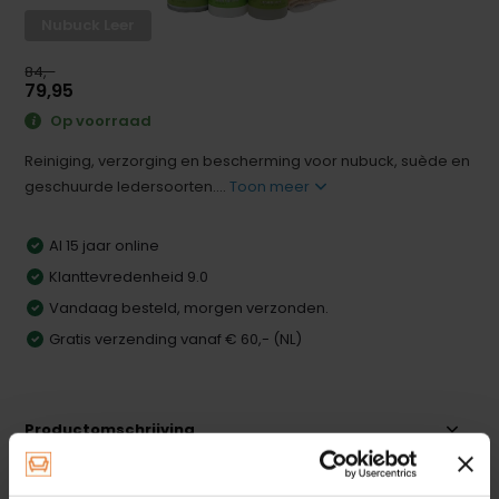
Nubuck Leer
84,-
79,95
Op voorraad
Reiniging, verzorging en bescherming voor nubuck, suède en
geschuurde ledersoorten....
Toon meer
Al 15 jaar online
Klanttevredenheid 9.0
Vandaag besteld, morgen verzonden.
Gratis verzending vanaf € 60,- (NL)
Productomschrijving
Specificaties