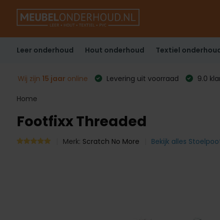
Leer onderhoud
Hout onderhoud
Textiel onderhou
Wij zijn
15 jaar
online
Levering uit voorraad
9.0 kl
Home
Footfixx Threaded
Merk:
Scratch No More
Bekijk alles Stoelp