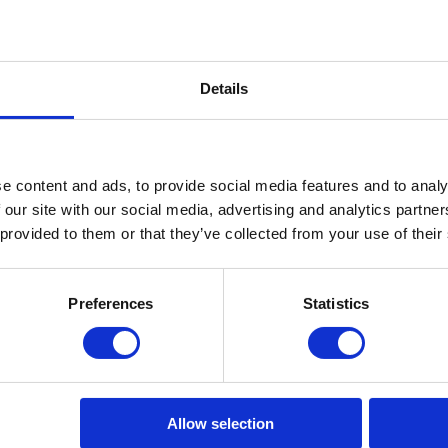
 Uitvinding voor iedere stoel.
 het beschermvoetje op het
Details
r of borsteltje reinigen.
e content and ads, to provide social media features and to analy
 our site with our social media, advertising and analytics partn
schoon te maken. Het vuil kan
 provided to them or that they’ve collected from your use of their
r herstellen.
Preferences
Statistics
Footfixx Los
Beschermvoetje
Allow selection