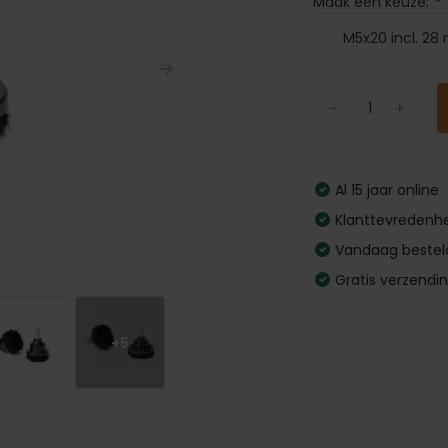
Maak een keuze:
*
-
+
Al 15 jaar online
Klanttevredenhe
Vandaag bestel
Gratis verzendi
+5