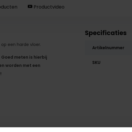
oducten
Productvideo
Specificaties
 op een harde vloer.
Artikelnummer
. Goed meten is hierbij
SKU
ten worden met een
!
, M8 of M10 zit.
t.
ijn stoelen glijden over de grond dankzij de vloer beschermers. 