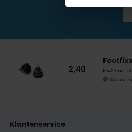
Footfix
2,40
M5x20 incl. 
Op voorr
Klantenservice