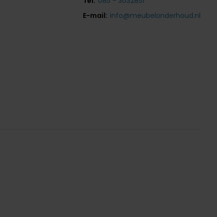
Tel:
085 - 3032851
E-mail:
info@meubelonderhoud.nl