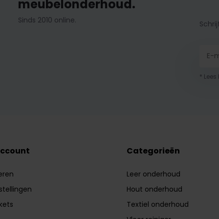
meubelonderhoud.
Sinds 2010 online.
Schrij
* Lees
account
Categorieën
eren
Leer onderhoud
stellingen
Hout onderhoud
ckets
Textiel onderhoud