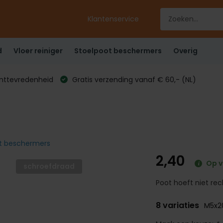
Klantenservice
d
Vloer reiniger
Stoelpoot beschermers
Overig
anttevredenheid
Gratis verzending vanaf € 60,- (NL)
oot beschermers
2,40
Op v
schroefdraad
Poot hoeft niet rech
8 variaties
M5x2