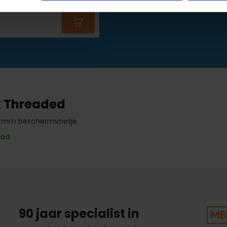
1,56
1,65
x Threaded
28 mm beschermvoetje
aad
90 jaar specialist in