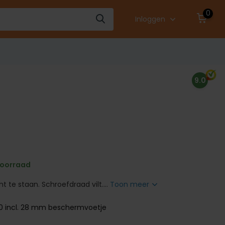
0
Inloggen
9.0
oorraad
t te staan. Schroefdraad vilt....
Toon meer
0 incl. 28 mm beschermvoetje