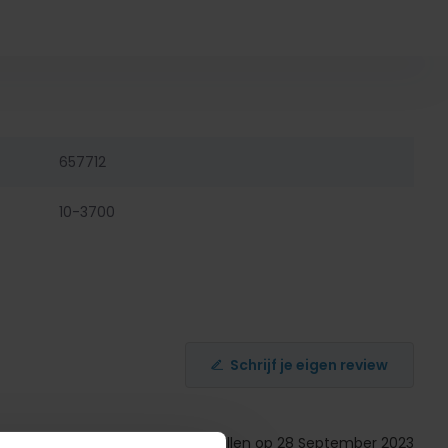
657712
10-3700
Schrijf je eigen review
Gepost door: Ellen op 28 September 2023
Meteen