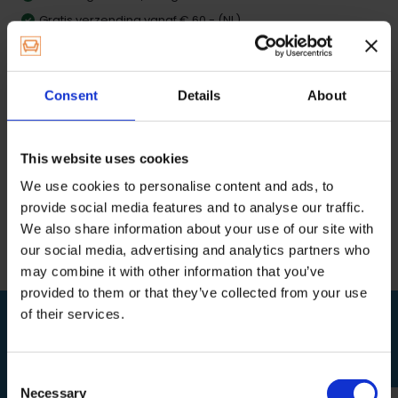
Gratis verzending vanaf € 60,- (NL)
Productomschrijving
Consent
Details
About
Specificaties
This website uses cookies
We use cookies to personalise content and ads, to
Reviews
provide social media features and to analyse our traffic.
We also share information about your use of our site with
our social media, advertising and analytics partners who
Delen
may combine it with other information that you’ve
provided to them or that they’ve collected from your use
of their services.
BEKIJK OOK
Relevante producten
Consent
Necessary
Selection